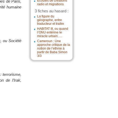
Écoutes de créations
ues de Paris,
radio et migrations
rité humaine
3 fiches au hasard :
La figure du
géographe, entre
traducteur et traitre
HABITAT III, ou quand
l’ONU entérine le
miracle urbain….
r, ou Société
Cameroun : Une
approche critique de la
notion de l’ethnie à
partir de Baba Simon
3/3
 terrorisme,
n de l’Irak,