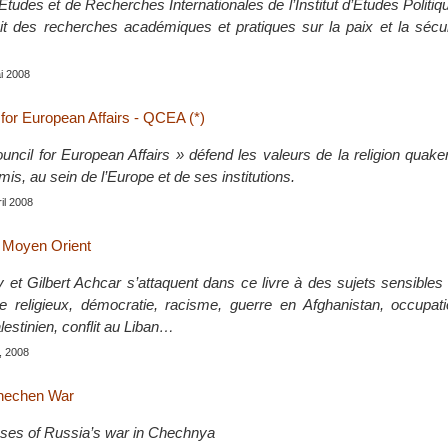
tudes et de Recherches Internationales de l’Institut d’Etudes Politiq
t des recherches académiques et pratiques sur la paix et la sécu
ai 2008
for European Affairs - QCEA (*)
ncil for European Affairs » défend les valeurs de la religion quake
mis, au sein de l’Europe et de ses institutions.
ril 2008
 Moyen Orient
 Gilbert Achcar s’attaquent dans ce livre à des sujets sensibles :
 religieux, démocratie, racisme, guerre en Afghanistan, occupatio
alestinien, conflit au Liban…
, 2008
hechen War
auses of Russia’s war in Chechnya