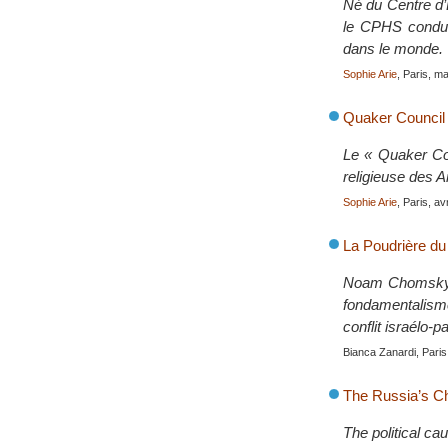
Né du Centre d’E
le CPHS condui
dans le monde.
Sophie Arie
, Paris, m
Quaker Council 
Le « Quaker Cou
religieuse des A
Sophie Arie
, Paris, av
La Poudrière du
Noam Chomsky et
fondamentalisme
conflit israélo-p
Bianca Zanardi, Paris
The Russia’s C
The political c