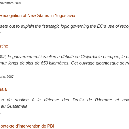
, novembre 2007
Recognition of New States in Yugoslavia
ets out to explain the “strategic logic governing the EC’s use of reco
7
tine
02, le gouvernement israélien a débuté en Cisjordanie occupée, le c
n mur longs de plus de 650 kilomètres. Cet ouvrage gigantesque devr
Paris, 2007
mala
ion de soutien à la défense des Droits de l’Homme et aux
n au Guatemala
6
ontexte d’intervention de PBI