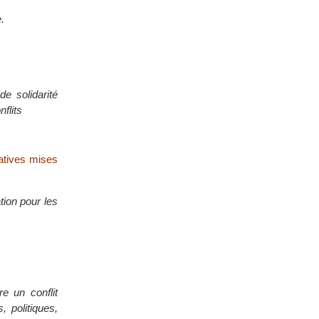
.
e solidarité
nflits
tatives mises
tion pour les
re un conflit
, politiques,