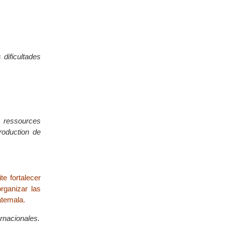
dificultades
e ressources
roduction de
e fortalecer
rganizar las
atemala.
rnacionales.