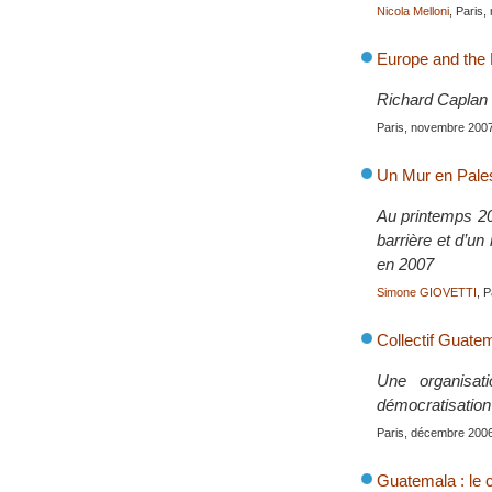
Nicola Melloni
, Paris
Europe and the 
Richard Caplan s
Paris, novembre 200
Un Mur en Pales
Au printemps 20
barrière et d’u
en 2007
Simone GIOVETTI
, 
Collectif Guate
Une organisat
démocratisatio
Paris, décembre 200
Guatemala : le c