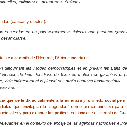
turelles, militaires et, notamment, éthiques.
ridad (causas y efectos).
a convertido en un país sumamente violento, que presenta graves 
a desarrollarse.
tteinte aux droits de l’Homme, l’Afrique incertaine
 en détournant les modes démocratiques et en privant les Etats d
’exercice de leurs fonctions de base en matière de garanties et p
e, viole indirectement la plupart des droits humains fondamentaux.
, mars 2005
ia que se le da actualmente a la amenaza y al miedo social permit
iales que privilegian la “seguridad” como primer principio para o
nacionales y para elaborar las politicas nacionales : el ejemplo de Gu
relevantes en el contexto del encaje de las agendas nacionales e inte