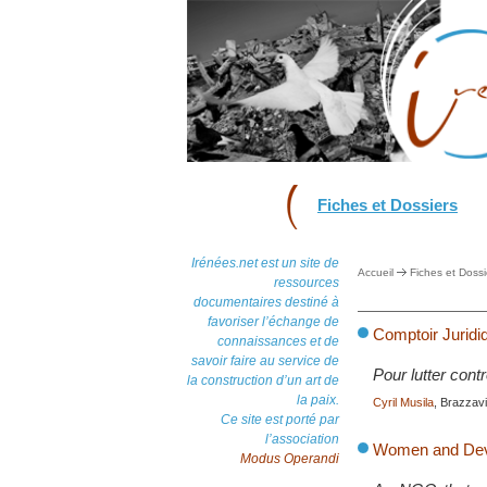
Fiches et Dossiers
Irénées.net est un site de
Accueil
Fiches et Dossi
ressources
documentaires destiné à
favoriser l’échange de
Comptoir Juridi
connaissances et de
savoir faire au service de
Pour lutter cont
la construction d’un art de
la paix.
Cyril Musila
, Brazzavil
Ce site est porté par
l’association
Women and Deve
Modus Operandi