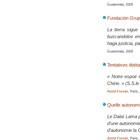
Guatemala, 2005
Fundación Grup
La tierra sigu
buscandolos ent
haga justicia, p
Guatemala, 2005
Tentatives tibét
« Notre espoir 
Chine. » (S.S.l
Astrid Fossier
, Paris,
Quelle autonomie
Le Dalaï Lama p
d’une autonomie 
d’autonomie la C
Astrid Fossier
, Paris,