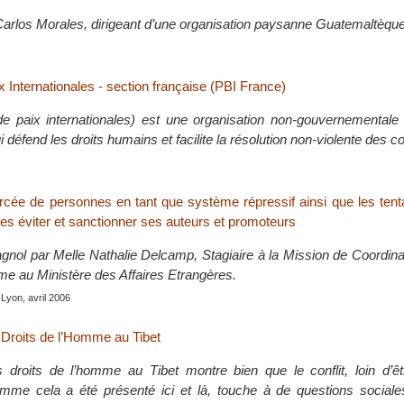
Carlos Morales, dirigeant d’une organisation paysanne Guatemaltèque
 Internationales - section française (PBI France)
e paix internationales) est une organisation non-gouvernementale d
i défend les droits humains et facilite la résolution non-violente des co
forcée de personnes en tant que système répressif ainsi que les ten
es éviter et sanctionner ses auteurs et promoteurs
agnol par Melle Nathalie Delcamp, Stagiaire à la Mission de Coordina
me au Ministère des Affaires Etrangères.
 Lyon, avril 2006
s Droits de l’Homme au Tibet
s droits de l’homme au Tibet montre bien que le conflit, loin d’êt
omme cela a été présenté ici et là, touche à de questions sociales