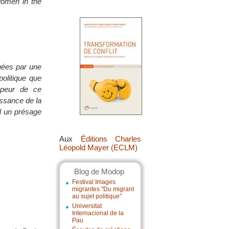
women in the
quées par une
olitique que
 peur de ce
issance de la
il un présage
Aux
Éditions Charles
Léopold Mayer (ECLM)
Blog de Modop
Festival Images
migrantes "Du migrant
au sujet politique"
Universitat
Internacional de la
Pau