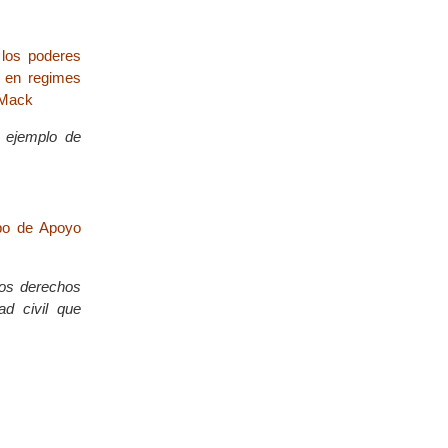
 los poderes
ho en regimes
 Mack
l ejemplo de
po de Apoyo
los derechos
d civil que