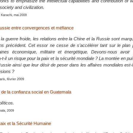
ks to emphasize the intellectual capabilities and contribution of 
ociety and civilization.
, Karachi, mai 2009
Russie entre convergences et méfiance
 la guerre froide, les relations entre la Chine et la Russie sont mar
s précédent. Cet essor ne cesse de s’accélérer tant sur le plan p
ines économique, militaire et énergétique. Devons-nous avoir
a-t-il un risque pour la paix et la sécurité mondiale ? La montée en pu
ussie ainsi que leur désir de peser dans les affaires mondiales est-
nsions ?
aris, février 2009
 de la confianza social en Guatemala
líticos.
ala, 2009
Paix et la Sécurité Humaine