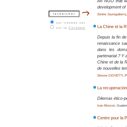
An NGO that wor
development of s
Sixtine Jaureguiberry
sur irenees.net
La Chine et la 
sur la
Coredem
Depuis la fin de
renaissance san
dans les doma
partenariat ? Y 
Chine et de la R
de nouvelles te
Simone GIOVETTI
, P
La recuperación
Dilemas ético-po
Ivan Monzon
, Guatem
Centre pour la 