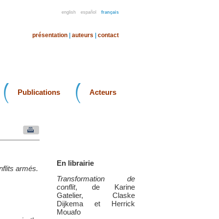
english
español
français
présentation
|
auteurs
|
contact
Publications
Acteurs
En librairie
nflits armés.
Transformation de
conflit
, de Karine
Gatelier, Claske
Dijkema et Herrick
Mouafo