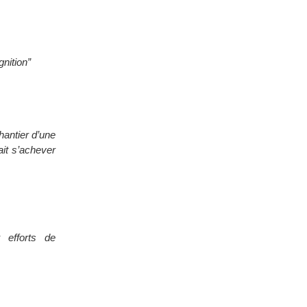
gnition”
hantier d’une
ait s’achever
 efforts de