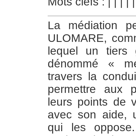
Mots clefs :
|
|
|
|
La médiation pe
ULOMARE, comm
lequel un tiers
dénommé « méd
travers la condu
permettre aux p
leurs points de 
avec son aide, u
qui les oppose.