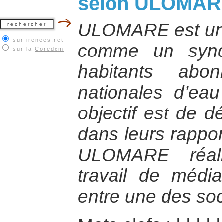
selon ULOMA
ULOMARE est une 
sur irenees.net
comme un syndi
sur la
Coredem
habitants abo
nationales d’eau 
objectif est de 
dans leurs rappor
ULOMARE réal
travail de médiat
entre une des soc