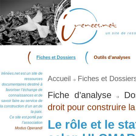
un site de res
Fiches et Dossiers
Outils d’analyses
Irénées.net est un site de
Accueil
Fiches et Dossier
ressources
documentaires destiné à
favoriser l’échange de
Fiche d’analyse
Dos
connaissances et de
savoir faire au service de
droit pour construire l
la construction d’un art de
la paix.
Ce site est porté par
Le rôle et le st
l’association
Modus Operandi