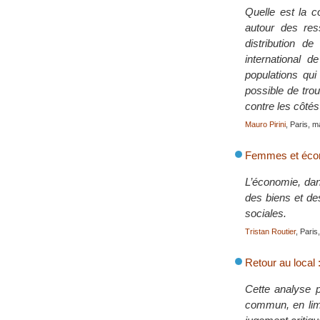
Quelle est la 
autour des re
distribution d
international 
populations qui
possible de tro
contre les côtés
Mauro Pirini
, Paris, m
Femmes et écon
L’économie, dan
des biens et de
sociales.
Tristan Routier
, Paris
Retour au local 
Cette analyse p
commun, en limi