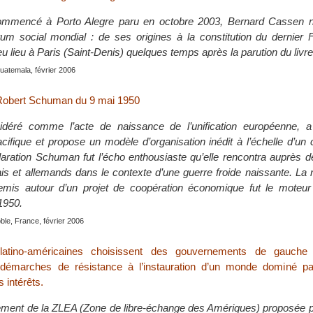
mmencé à Porto Alegre paru en octobre 2003, Bernard Cassen n
orum social mondial : de ses origines à la constitution du dernier
u lieu à Paris (Saint-Denis) quelques temps après la parution du livre
uatemala, février 2006
 Robert Schuman du 9 mai 1950
idéré comme l’acte de naissance de l’unification européenne, 
fique et propose un modèle d’organisation inédit à l’échelle d’un 
laration Schuman fut l’écho enthousiaste qu’elle rencontra auprès d
ais et allemands dans le contexte d’une guerre froide naissante. La r
emis autour d’un projet de coopération économique fut le moteur
1950.
ble, France, février 2006
latino-américaines choisissent des gouvernements de gauch
démarches de résistance à l’instauration d’un monde dominé pa
 intérêts.
ement de la ZLEA (Zone de libre-échange des Amériques) proposée pa