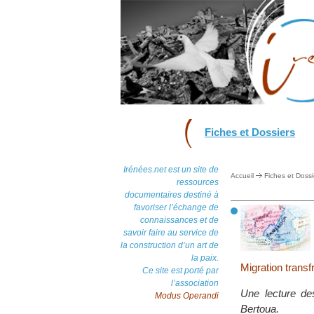
Fiches et Dossiers
Irénées.net est un site de
Accueil
Fiches et Dossi
ressources
documentaires destiné à
favoriser l’échange de
connaissances et de
savoir faire au service de
la construction d’un art de
la paix.
Migration transf
Ce site est porté par
l’association
Une lecture des
Modus Operandi
Bertoua.