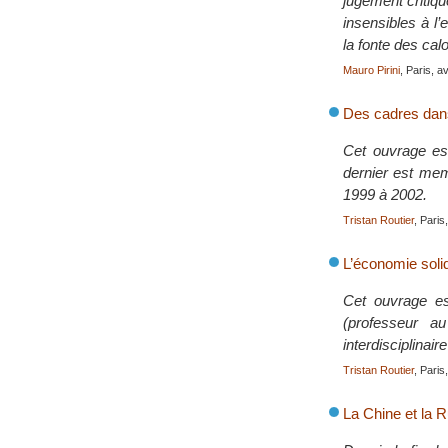
jugement critiqu
insensibles à l
la fonte des calo
Mauro Pirini
, Paris, a
Des cadres dans
Cet ouvrage est 
dernier est me
1999 à 2002.
Tristan Routier
, Pari
L’économie solid
Cet ouvrage est
(professeur au
interdisciplinai
Tristan Routier
, Pari
La Chine et la 