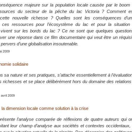
conséquence majeure sur la population locale causée par le boo
ssources du secteur de la pêche du lac Victoria ? Comment es
e cette nouvelle richesse ? Quelles sont les conséquences d’
de ces ressources pour l’écosystème du lac et pour la situation
 vivent sur les bords du lac ? Ce ne sont que quelques questions
uver une réponse dans ce film documentaire qui veut être un réquisi
 pervers d’une globalisation insoutenable.
ai 2009
omie solidaire
s sa nature et ses pratiques, s’attache essentiellement à l’évaluat
s richesses et se place délibérément hors du domaine des relations 
, avril 2009
: la dimension locale comme solution à la crise
résente l’analyse comparée de réflexions de quatre auteurs qui on
tant leur champ d’analyse aux sociétés et contextes occidentaux, 