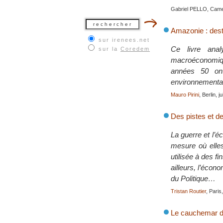
Gabriel PELLO, Came
Amazonie : destr
sur irenees.net
Ce livre anal
sur la
Coredem
macroéconomiqu
années 50 ont
environnementa
Mauro Pirini
, Berlin, j
Des pistes et de
La guerre et l’
mesure où elles
utilisée à des f
ailleurs, l’écon
du Politique…
Tristan Routier
, Paris
Le cauchemar d