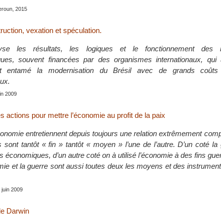
roun, 2015
uction, vexation et spéculation.
yse les résultats, les logiques et le fonctionnement des in
es, souvent financées par des organismes internationaux, qui 
 entamé la modernisation du Brésil avec de grands coûts
ux.
uin 2009
s actions pour mettre l’économie au profit de la paix
économie entretiennent depuis toujours une relation extrêmement com
 sont tantôt « fin » tantôt « moyen » l’une de l’autre. D’un coté la
ins économiques, d’un autre coté on à utilisé l’économie à des fins gu
omie et la guerre sont aussi toutes deux les moyens et des instrumen
, juin 2009
e Darwin