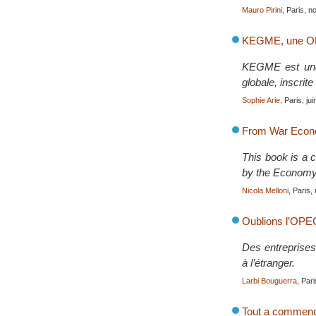
Mauro Pirini
, Paris, 
KEGME, une ON
KEGME est une 
globale, inscrite
Sophie Arie
, Paris, ju
From War Econo
This book is a c
by the Economy
Nicola Melloni
, Paris
Oublions l’OPEC.
Des entreprises 
à l’étranger.
Larbi Bouguerra
, Pari
Tout a commenc