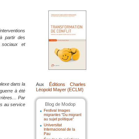
terventions
à partir des
 sociaux et
plexe dans la
Aux
Éditions Charles
Léopold Mayer (ECLM)
 guerre à été
errières… Par
Blog de Modop
ts au service
Festival Images
migrantes "Du migrant
au sujet politique"
Universitat
Internacional de la
Pau