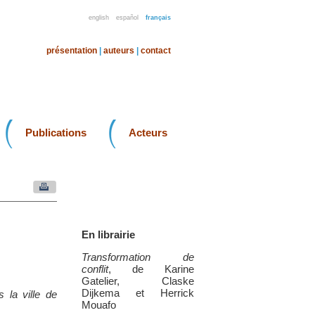
english
español
français
présentation
|
auteurs
|
contact
Publications
Acteurs
En librairie
Transformation de
conflit
, de Karine
Gatelier, Claske
Dijkema et Herrick
 la ville de
Mouafo