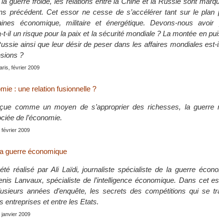
 la guerre froide, les relations entre la Chine et la Russie sont mar
s précédent. Cet essor ne cesse de s’accélérer tant sur le plan p
ines économique, militaire et énergétique. Devons-nous avoir
a-t-il un risque pour la paix et la sécurité mondiale ? La montée en pu
ussie ainsi que leur désir de peser dans les affaires mondiales est-
nsions ?
aris, février 2009
ie : une relation fusionnelle ?
ue comme un moyen de s’approprier des richesses, la guerre n
ociée de l’économie.
, février 2009
la guerre économique
té réalisé par Ali Laïdi, journaliste spécialiste de la guerre éco
enis Lanvaux, spécialiste de l’intelligence économique. Dans cet es
plusieurs années d’enquête, les secrets des compétitions qui se t
s entreprises et entre les Etats.
, janvier 2009