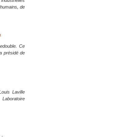
industrielles
t humains, de
x
 Ledouble. Ce
a présidé de
Louis Laville
Laboratoire