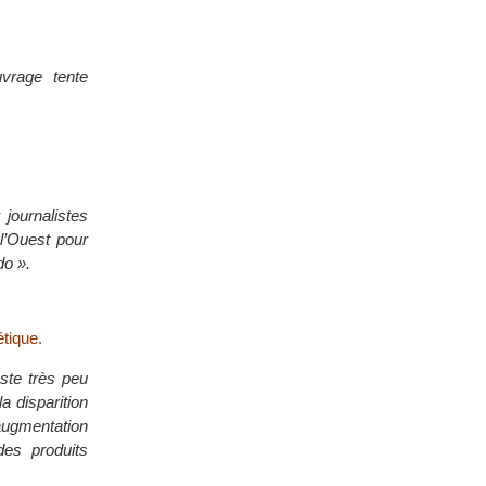
uvrage tente
 journalistes
 l’Ouest pour
do ».
étique.
este très peu
a disparition
ugmentation
des produits