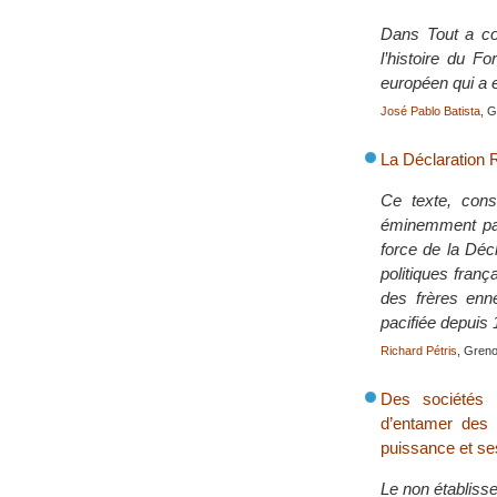
Dans Tout a co
l’histoire du F
européen qui a e
José Pablo Batista
, G
La Déclaration
Ce texte, cons
éminemment paci
force de la Déc
politiques franç
des frères enn
pacifiée depuis 
Richard Pétris
, Greno
Des sociétés 
d’entamer des 
puissance et ses
Le non établiss