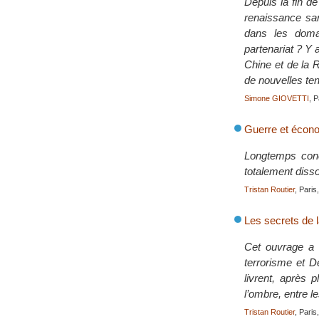
Depuis la fin de
renaissance san
dans les doma
partenariat ? Y 
Chine et de la R
de nouvelles te
Simone GIOVETTI
, P
Guerre et économ
Longtemps conç
totalement diss
Tristan Routier
, Paris
Les secrets de 
Cet ouvrage a é
terrorisme et D
livrent, après 
l’ombre, entre le
Tristan Routier
, Paris