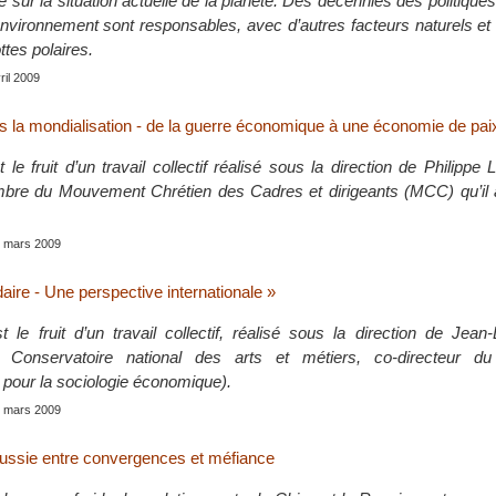
e sur la situation actuelle de la planète. Des décennies des politiques 
’environnement sont responsables, avec d’autres facteurs naturels e
ttes polaires.
vril 2009
 la mondialisation - de la guerre économique à une économie de pai
le fruit d’un travail collectif réalisé sous la direction de Philippe
mbre du Mouvement Chrétien des Cadres et dirigeants (MCC) qu’il 
s, mars 2009
aire - Une perspective internationale »
 le fruit d’un travail collectif, réalisé sous la direction de Jean-
 Conservatoire national des arts et métiers, co-directeur du 
re pour la sociologie économique).
s, mars 2009
Russie entre convergences et méfiance