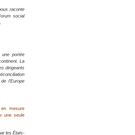
ous raconte
 Forum social
.
a une portée
continent. La
es dirigeants
éconciliation
 de l’Europe
e en mesure
r une seule
r les États-