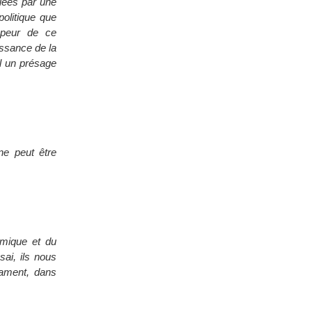
quées par une
olitique que
 peur de ce
issance de la
il un présage
e peut être
nomique et du
sai, ils nous
rament, dans