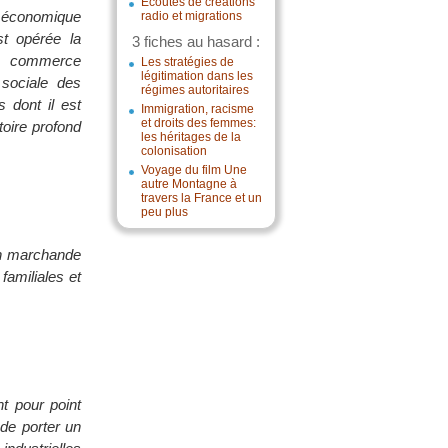
Écoutes de créations
m économique
radio et migrations
t opérée la
3 fiches au hasard :
un commerce
Les stratégies de
légitimation dans les
 sociale des
régimes autoritaires
 dont il est
Immigration, racisme
et droits des femmes:
toire profond
les héritages de la
colonisation
Voyage du film Une
autre Montagne à
travers la France et un
peu plus
ion marchande
familiales et
t pour point
de porter un