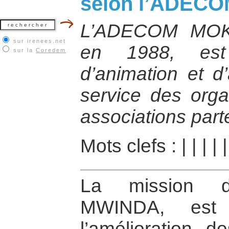
selon l’ADEC
L’ADECOM MOKI
sur irenees.net
en 1988, est 
sur la
Coredem
d’animation et 
service des orga
associations part
Mots clefs :
|
|
|
|
La mission 
MWINDA, est 
l’amélioration d