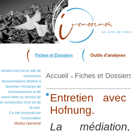
un site de res
Fiches et Dossiers
Outils d’analyses
Irénées.net est un site de
Accueil
Fiches et Dossier
ressources
documentaires destiné à
favoriser l’échange de
connaissances et de
Entretien avec
savoir faire au service de
la construction d’un art de
Hofnung.
la paix.
Ce site est porté par
l’association
La médiation,
Modus Operandi