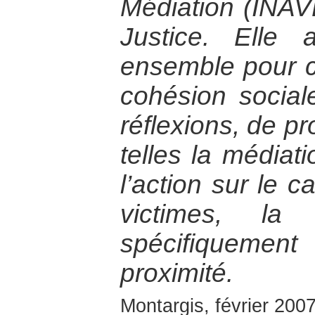
Médiation (INAV
Justice. Elle 
ensemble pour co
cohésion social
réflexions, de pr
telles la médiati
l’action sur le c
victimes, la
spécifiquemen
proximité.
Montargis, février 200