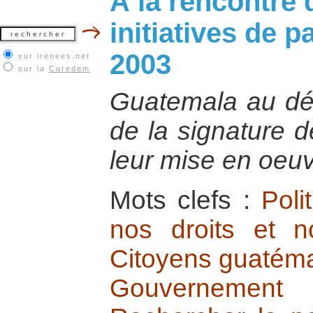
À la rencontre
initiatives de 
2003
sur irenees.net
sur la
Coredem
Guatemala au dé
de la signature 
leur mise en oeu
Mots clefs :
Poli
nos droits et no
Citoyens guatéma
Gouvernement 