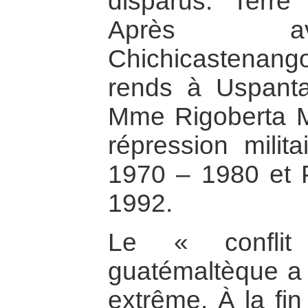
disparus. Terre
Après av
Chichicastenang
rends à Uspanta
Mme Rigoberta M
répression milit
1970 – 1980 et P
1992.
Le « conflit
guatémaltèque a 
extrême. À la fi