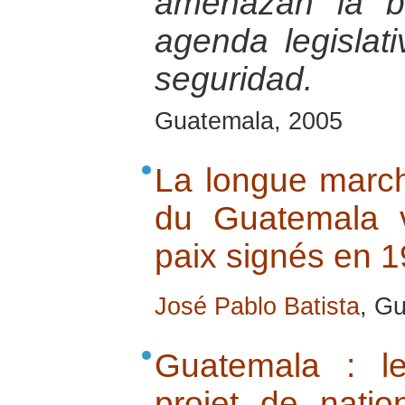
amenazan la b
agenda legislat
seguridad.
Guatemala, 2005
La longue marche
du Guatemala 
paix signés en 
José Pablo Batista
, G
Guatemala : le
projet de natio