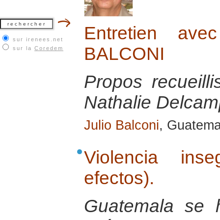
Entretien ave
sur irenees.net
BALCONI
sur la
Coredem
Propos recueill
Nathalie Delcamp
Julio Balconi
, Guatemal
Violencia ins
efectos).
Guatemala se 