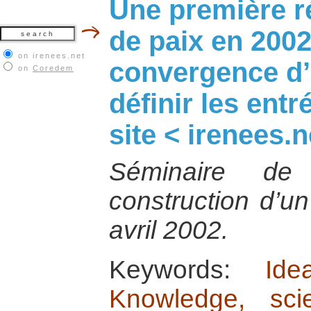
Une première r
de paix en 2002 
on irenees.net
convergence d
on
Coredem
définir les entr
site < irenees.n
Séminaire de 
construction d’un
avril 2002.
Keywords:
Id
Knowledge, sc