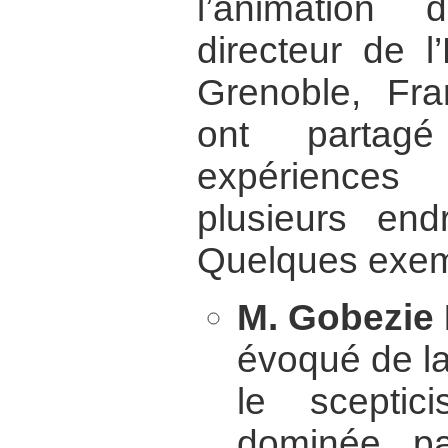
l’animation 
directeur de l
Grenoble, Fran
ont partagé
expériences
plusieurs end
Quelques exem
M. Gobezie
évoqué de la
le sceptic
dominée pa