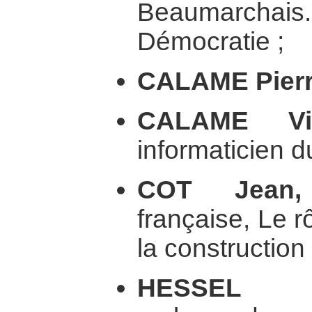
Beaumarchais.
Démocratie ;
CALAME Pier
CALAME Vin
informaticien du
COT Jean,
française, Le r
la construction 
HESSEL S