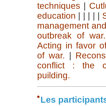
techniques
|
Cutl
education
|
|
|
|
|
management and t
outbreak of war.
Acting in favor o
of war.
|
Reconst
conflict : the 
puilding.
Les participant