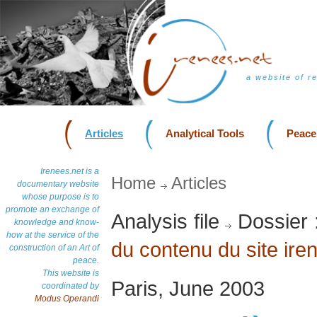
a website of r
Articles
Analytical Tools
Peace
Irenees.net is a
Home
Articles
documentary website
whose purpose is to
promote an exchange of
Analysis file
Dossier 
knowledge and know-
how at the service of the
du contenu du site ire
construction of an Art of
peace.
This website is
Paris, June 2003
coordinated by
Modus Operandi