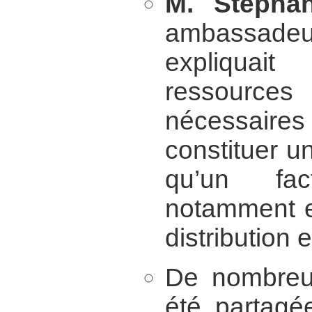
M. Stépha
ambassadeu
expliqua
ressourc
nécessaires
constituer un
qu’un fa
notamment e
distribution e
De nombreu
été partagée