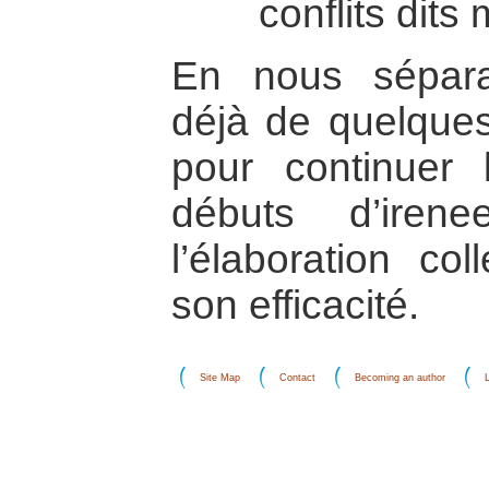
conflits dits
En nous sépara
déjà de quelques
pour continuer 
débuts d’iren
l’élaboration co
son efficacité.
Site Map
Contact
Becoming an author