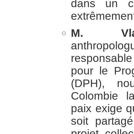
dans un co
extrêmement
M. Vla
anthrop
responsabl
pour le Pr
(DPH), nou
Colombie la
paix exige q
soit partag
projet collec