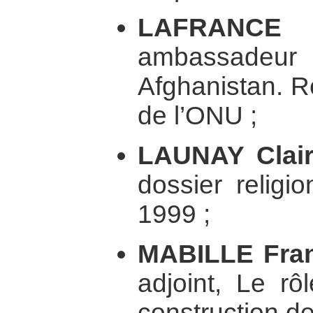
LAFRANCE
ambassade
Afghanistan. Re
de l’ONU ;
LAUNAY Clai
dossier religi
1999 ;
MABILLE Fra
adjoint, Le r
construction de