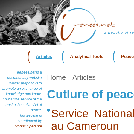
a website of r
Articles
Analytical Tools
Peace
Irenees.net is a
Home
Articles
documentary website
whose purpose is to
promote an exchange of
Cutlure of peac
knowledge and know-
how at the service of the
construction of an Art of
Service Nationa
peace.
This website is
coordinated by
au Cameroun
Modus Operandi