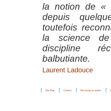
la notion de « 
depuis quelqu
toutefois reconna
la science de
discipline r
balbutiante.
Laurent Ladouce
Site Map
Contact
Becoming an author