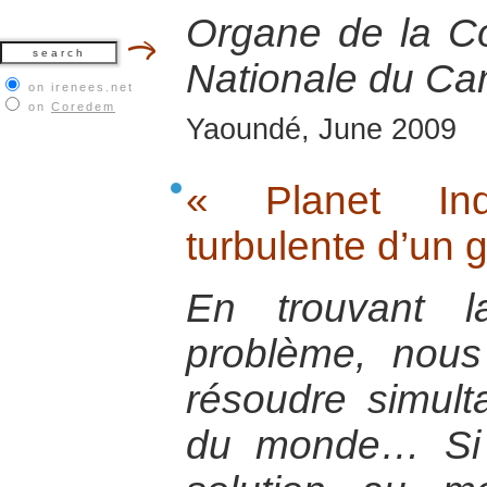
Organe de la C
Nationale du Ca
on irenees.net
on
Coredem
Yaoundé, June 2009
« Planet Ind
turbulente d’un 
En trouvant l
problème, nous
résoudre simul
du monde… Si l