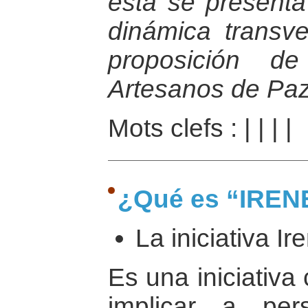
ésta se present
dinámica transve
proposición d
Artesanos de Paz
Mots clefs :
|
|
|
|
¿Qué es “IREN
La iniciativa I
Es una iniciativa
implicar a per