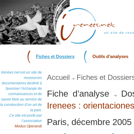
un site de res
Fiches et Dossiers
Outils d’analyses
Irénées.net est un site de
Accueil
Fiches et Dossier
ressources
documentaires destiné à
favoriser l’échange de
Fiche d’analyse
Dos
connaissances et de
savoir faire au service de
Irenees : orientacione
la construction d’un art de
la paix.
Ce site est porté par
Paris, décembre 2005
l’association
Modus Operandi