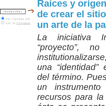
Raíces y orígene
de crear el sit
sur irenees.net
un arte de la p
sur la
Coredem
La iniciativa
“proyecto”, n
institutionaliza
una “identidad” 
del término. Pues
un instrumento
recursos para la