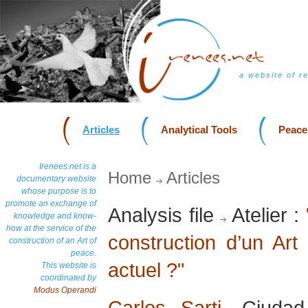
a website of r
Articles
Analytical Tools
Peace
Irenees.net is a
Home
Articles
documentary website
whose purpose is to
promote an exchange of
Analysis file
Atelier :
knowledge and know-
how at the service of the
construction d’un Ar
construction of an Art of
peace.
actuel ?"
This website is
coordinated by
Modus Operandi
Carlos Sarti
, Ciuda