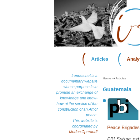
Articles
Analyt
Irenees.net is a
Home
Articles
documentary website
whose purpose is to
Guatemala
promote an exchange of
knowledge and know-
how at the service of the
construction of an Art of
peace.
This website is
coordinated by
Peace Brigades 
Modus Operandi
PBI Suisse est 