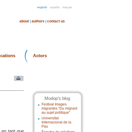
english
español
français
about
|
authors
|
contact us
ications
Actors
Modop’s blog
Festival Images
migrantes "Du migrant
au sujet politique"
Universitat
Internacional de la
Pau
e en tant que