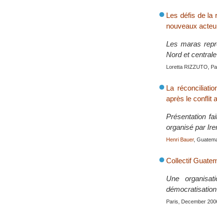
Les défis de la
nouveaux acteur
Les maras repr
Nord et centrale
Loretta RIZZUTO, Par
La réconciliati
après le conflit
Présentation fa
organisé par Ir
Henri Bauer
, Guatema
Collectif Guate
Une organisat
démocratisatio
Paris, December 200