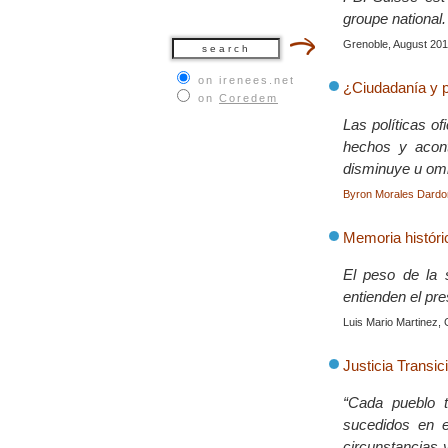
groupe national.
Grenoble, August 20
on irenees.net
¿Ciudadanía y 
on
Coredem
Las políticas of
hechos y acont
disminuye u omi
Byron Morales Dardo
Memoria históri
El peso de la 
entienden el pr
Luis Mario Martinez,
Justicia Transic
“Cada pueblo t
sucedidos en e
circunstancias 