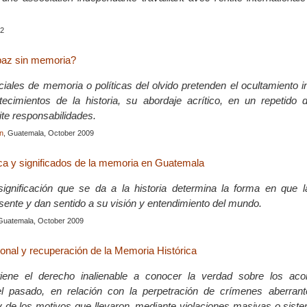
12
paz sin memoria?
iciales de memoria o políticas del olvido pretenden el ocultamiento 
ecimientos de la historia, su abordaje acrítico, en un repetido 
te responsabilidades.
n
, Guatemala, October 2009
ca y significados de la memoria en Guatemala
significación que se da a la historia determina la forma en que 
esente y dan sentido a su visión y entendimiento del mundo.
 Guatemala, October 2009
ional y recuperación de la Memoria Histórica
iene el derecho inalienable a conocer la verdad sobre los aco
l pasado, en relación con la perpetración de crímenes aberran
y de los motivos que llevaron, mediante violaciones masivas o siste