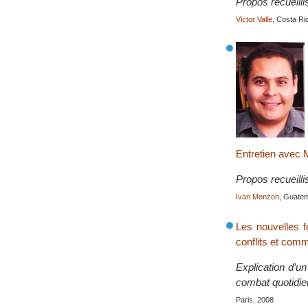
Propos recueilli
Victor Valle
, Costa Ri
Entretien ave
Propos recueilli
Ivan Monzon
, Guate
Les nouvelles 
conflits et com
Explication d’u
combat quotidie
Paris, 2008