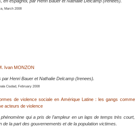
s, en espagnol, par Henri Bauer et Nathalie Delcamp (Irenees).
ca, March 2008
c M. Ivan MONZON
s par Henri Bauer et Nathalie Delcamp (Irenees).
mala Ciudad, February 2008
formes de violence sociale en Amérique Latine : les gangs comme
me acteurs de violence
n phénomène qui a pris de l’ampleur en un laps de temps très court, 
n de la part des gouvernements et de la population victimes.