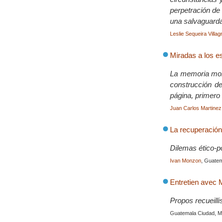
perpetración de 
una salvaguarda
Leslie Sequeira Villag
Miradas a los e
La memoria mora
construcción de
página, primero 
Juan Carlos Martinez 
La recuperación
Dilemas ético-po
Ivan Monzon
, Guatem
Entretien ave
Propos recueilli
Guatemala Ciudad, 