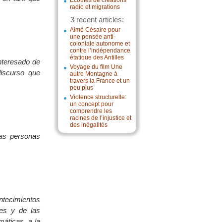
Écoutes de créations
radio et migrations
3 recent articles:
Aimé Césaire pour
une pensée anti-
coloniale autonome et
contre l’indépendance
étatique des Antilles
interesado de
Voyage du film Une
discurso que
autre Montagne à
travers la France et un
peu plus
Violence structurelle:
un concept pour
comprendre les
racines de l’injustice et
des inégalités
las personas
ntecimientos
tes y de las
máticas, a la