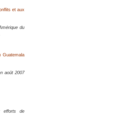
nflits et aux
’Amérique du
.
au Guatemala
 en août 2007
 efforts de