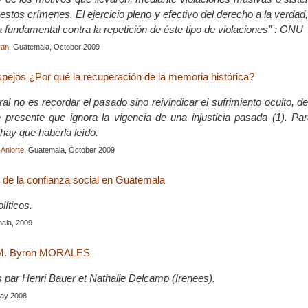
estos crímenes. El ejercicio pleno y efectivo del derecho a la verdad
 fundamental contra la repetición de éste tipo de violaciones” : ONU
ran
, Guatemala, October 2009
spejos ¿Por qué la recuperación de la memoria histórica?
l no es recordar el pasado sino reivindicar el sufrimiento oculto, d
 presente que ignora la vigencia de una injusticia pasada (1). Pa
hay que haberla leído.
Aniorte
, Guatemala, October 2009
 de la confianza social en Guatemala
líticos.
ala, 2009
c M. Byron MORALES
s par Henri Bauer et Nathalie Delcamp (Irenees).
May 2008