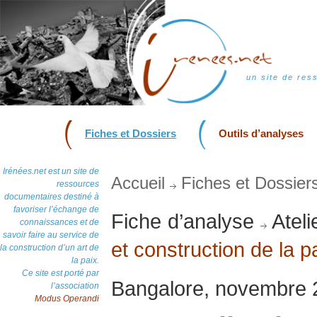
un site de res
Fiches et Dossiers
Outils d’analyses
Irénées.net est un site de
Accueil
Fiches et Dossier
ressources
documentaires destiné à
favoriser l’échange de
Fiche d’analyse
Ateli
connaissances et de
savoir faire au service de
et construction de la p
la construction d’un art de
la paix.
Ce site est porté par
Bangalore, novembre 
l’association
Modus Operandi