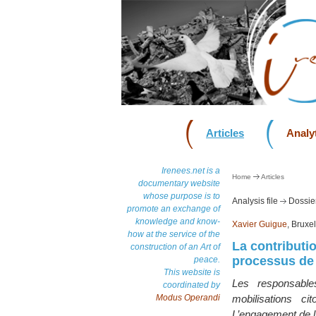
Articles
Analyt
Irenees.net is a
Home
Articles
documentary website
whose purpose is to
Analysis file
Dossier
promote an exchange of
knowledge and know-
Xavier Guigue
, Bruxe
how at the service of the
La contributio
construction of an Art of
processus de 
peace.
This website is
Les responsable
coordinated by
Modus Operandi
mobilisations ci
L’engagement de l