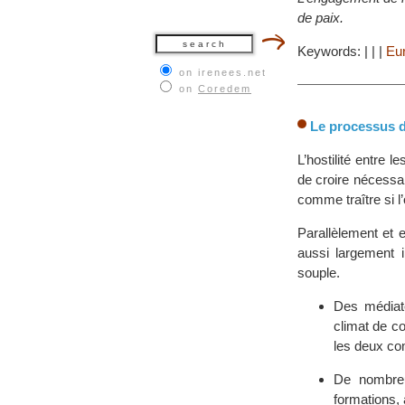
de paix.
Keywords:
|
|
|
Eu
on irenees.net
on
Coredem
Le processus de
L’hostilité entre 
de croire nécessai
comme traître si l
Parallèlement et e
aussi largement 
souple.
Des médiate
climat de c
les deux c
De nombreu
formations,