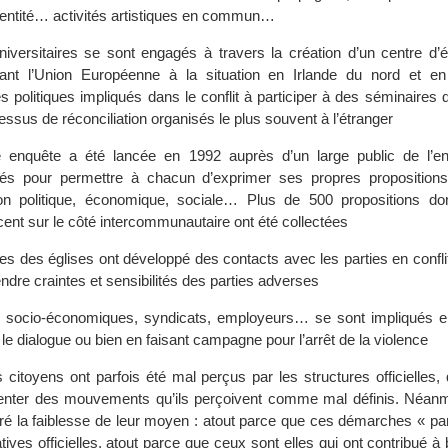
identité… activités artistiques en commun…
iversitaires se sont engagés à travers la création d’un centre d’é
iant l’Union Européenne à la situation en Irlande du nord et en 
s politiques impliqués dans le conflit à participer à des séminaires
essus de réconciliation organisés le plus souvent à l’étranger
 enquête a été lancée en 1992 auprès d’un large public de l’e
s pour permettre à chacun d’exprimer ses propres propositions
ion politique, économique, sociale… Plus de 500 propositions d
cent sur le côté intercommunautaire ont été collectées
 des églises ont développé des contacts avec les parties en conflit
endre craintes et sensibilités des parties adverses
s socio-économiques, syndicats, employeurs… se sont impliqués 
le dialogue ou bien en faisant campagne pour l’arrêt de la violence
itoyens ont parfois été mal perçus par les structures officielles, 
uenter des mouvements qu’ils perçoivent comme mal définis. Néanm
gré la faiblesse de leur moyen : atout parce que ces démarches « par
tives officielles, atout parce que ceux sont elles qui ont contribué à 