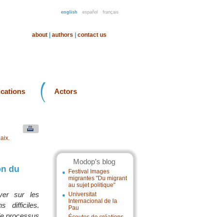
english
español
français
about
|
authors
|
contact us
ications
Actors
aix.
Modop’s blog
on du
Festival Images
migrantes "Du migrant
au sujet politique"
yer sur les
Universitat
Internacional de la
difficiles.
Pau
 le processus