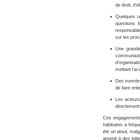
de droit, d’
Quelques un
questions l
responsable
sur les proc
Une grande
communauté
d’organisat
mettant l’ac
Des membres
de faire ent
Les acteur
directement 
Ces engagements c
habituées à fréq
été un atout, mal
amené à des initia