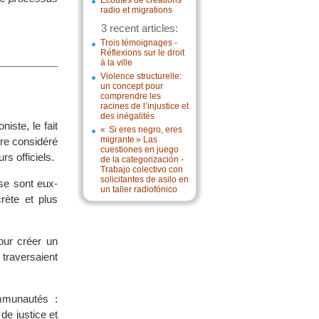
Écoutes de créations
radio et migrations
3 recent articles:
Trois témoignages -
Réflexions sur le droit
à la ville
Violence structurelle:
un concept pour
comprendre les
racines de l’injustice et
des inégalités
iste, le fait
« Si eres negro, eres
migrante » Las
tre considéré
cuestiones en juego
s officiels.
de la categorización -
Trabajo colectivo con
solicitantes de asilo en
 se sont eux-
un taller radiofónico
rète et plus
pour créer un
traversaient
ommunautés :
de justice et