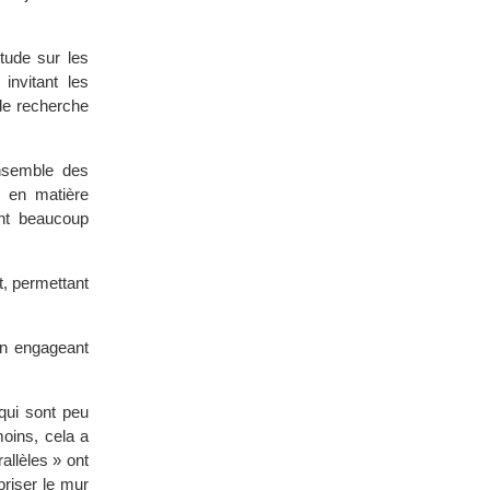
tude sur les
invitant les
 de recherche
nsemble des
 en matière
ont beaucoup
, permettant
en engageant
qui sont peu
oins, cela a
allèles » ont
briser le mur