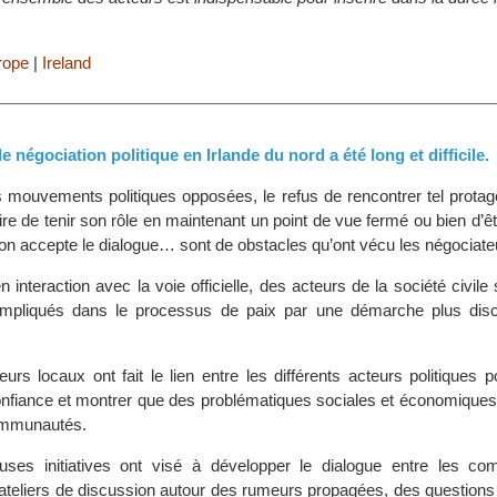
rope
|
Ireland
 négociation politique en Irlande du nord a été long et difficile.
les mouvements politiques opposées, le refus de rencontrer tel protagon
re de tenir son rôle en maintenant un point de vue fermé ou bien d’ê
’on accepte le dialogue… sont de obstacles qu’ont vécu les négociateur
n interaction avec la voie officielle, des acteurs de la société civile
impliqués dans le processus de paix par une démarche plus disc
urs locaux ont fait le lien entre les différents acteurs politiques 
onfiance et montrer que des problématiques sociales et économiques 
ommunautés.
ses initiatives ont visé à développer le dialogue entre les c
 ateliers de discussion autour des rumeurs propagées, des questions 