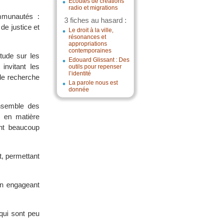
Écoutes de créations
radio et migrations
ommunautés :
3 fiches au hasard :
de justice et
Le droit à la ville,
résonances et
appropriations
contemporaines
tude sur les
Edouard Glissant : Des
invitant les
outils pour repenser
l’identité
 de recherche
La parole nous est
donnée
nsemble des
 en matière
ont beaucoup
, permettant
en engageant
qui sont peu