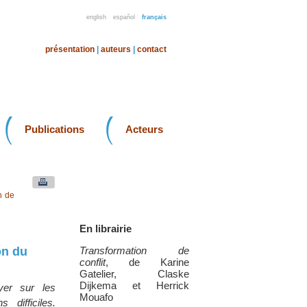
english
español
français
présentation
|
auteurs
|
contact
Publications
Acteurs
n de
En librairie
on du
Transformation de
conflit
, de Karine
Gatelier, Claske
Dijkema et Herrick
yer sur les
Mouafo
difficiles.