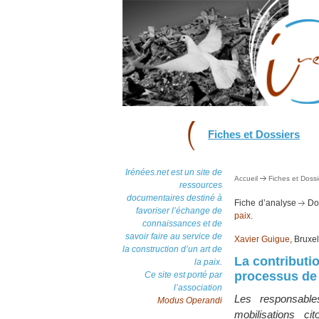
Fiches et Dossiers
Irénées.net est un site de
Accueil
Fiches et Dossi
ressources
documentaires destiné à
Fiche d’analyse
Dos
favoriser l’échange de
paix.
connaissances et de
savoir faire au service de
Xavier Guigue
, Bruxe
la construction d’un art de
La contributio
la paix.
processus de 
Ce site est porté par
l’association
Les responsable
Modus Operandi
mobilisations ci