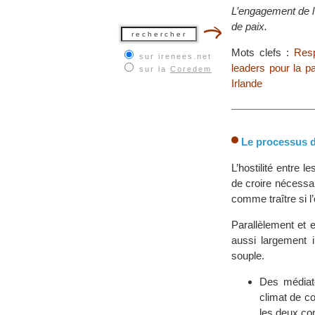
L’engagement de l
de paix.
Mots clefs :
Resp
sur irenees.net
leaders pour la pa
sur la
Coredem
Irlande
Le processus de
L’hostilité entre 
de croire nécessai
comme traître si l
Parallèlement et e
aussi largement 
souple.
Des médiate
climat de c
les deux c