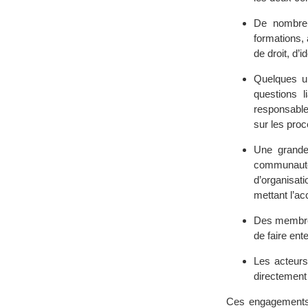
De nombreu
formations,
de droit, d’
Quelques un
questions l
responsable
sur les proc
Une grande
communauté
d’organisat
mettant l’ac
Des membres
de faire ent
Les acteur
directement 
Ces engagements c