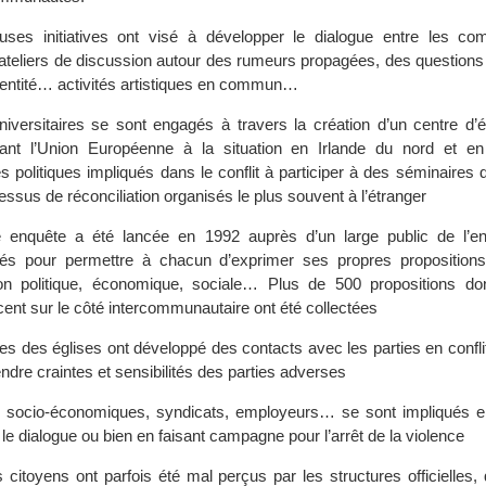
ses initiatives ont visé à développer le dialogue entre les c
 ateliers de discussion autour des rumeurs propagées, des questions 
identité… activités artistiques en commun…
iversitaires se sont engagés à travers la création d’un centre d’é
iant l’Union Européenne à la situation en Irlande du nord et en 
s politiques impliqués dans le conflit à participer à des séminaires
essus de réconciliation organisés le plus souvent à l’étranger
 enquête a été lancée en 1992 auprès d’un large public de l’e
s pour permettre à chacun d’exprimer ses propres propositions
ion politique, économique, sociale… Plus de 500 propositions d
cent sur le côté intercommunautaire ont été collectées
 des églises ont développé des contacts avec les parties en conflit
endre craintes et sensibilités des parties adverses
s socio-économiques, syndicats, employeurs… se sont impliqués 
le dialogue ou bien en faisant campagne pour l’arrêt de la violence
itoyens ont parfois été mal perçus par les structures officielles, 