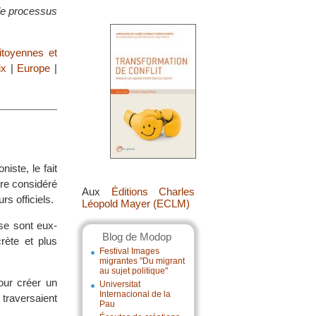
 le processus
itoyennes et
ix
|
Europe
|
iste, le fait
tre considéré
Aux
Éditions Charles
s officiels.
Léopold Mayer (ECLM)
 se sont eux-
Blog de Modop
rète et plus
Festival Images
migrantes "Du migrant
au sujet politique"
pour créer un
Universitat
Internacional de la
traversaient
Pau