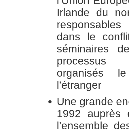
l’Union Europé
Irlande du nor
responsables 
dans le confli
séminaires d
processus d
organisés l
l’étranger
Une grande enq
1992 auprès d
l’ensemble d