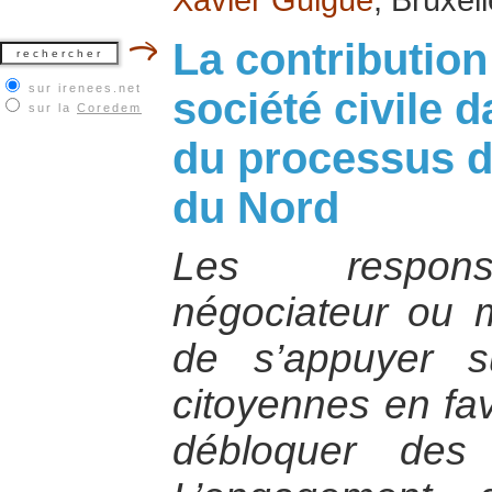
La contribution
sur irenees.net
société civile 
sur la
Coredem
du processus d
du Nord
Les responsa
négociateur ou m
de s’appuyer su
citoyennes en fa
débloquer des si