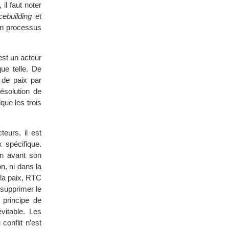
il faut noter
ebuilding
et
 un processus
est un acteur
que telle. De
 de paix par
résolution de
que les trois
eurs, il est
 spécifique.
en avant son
on, ni dans la
 la paix, RTC
 supprimer le
 principe de
évitable. Les
conflit n’est