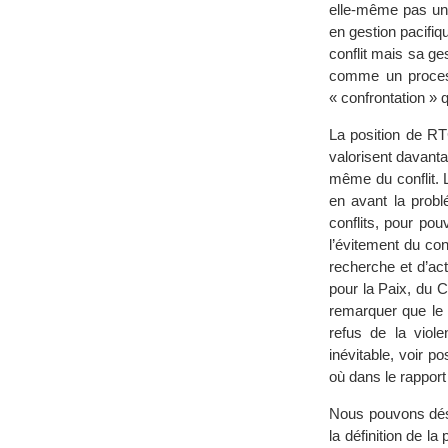
elle-même pas une 
en gestion pacifiq
conflit mais sa ge
comme un process
« confrontation » q
La position de RT
valorisent davantag
même du conflit. 
en avant la probl
conflits, pour pouv
l’évitement du con
recherche et d’ac
pour la Paix, du 
remarquer que le 
refus de la viol
inévitable, voir 
où dans le rapport
Nous pouvons déso
la définition de l