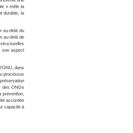
le » mêle la
t durable, la
 » au-delà du
en au-delà de
ructurelles
 son aspect
e l’ONU, dans
du processus
 préservation
ité des ONGs
a prévention,
lité accordée
ur capacité à