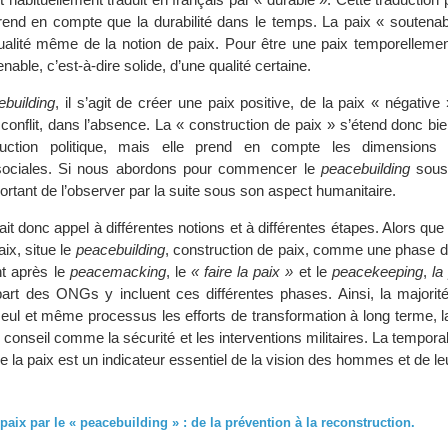
prend en compte que la durabilité dans le temps. La paix « soutenab
qualité même de la notion de paix. Pour être une paix temporellemen
enable, c’est-à-dire solide, d’une qualité certaine.
ebuilding
, il s’agit de créer une paix positive, de la paix « négative
conflit, dans l’absence. La « construction de paix » s’étend donc bi
uction politique, mais elle prend en compte les dimensions st
sociales. Si nous abordons pour commencer le
peacebuilding
sous
mportant de l’observer par la suite sous son aspect humanitaire.
ait donc appel à différentes notions et à différentes étapes. Alors qu
aix, situe le
peacebuilding
, construction de paix, comme une phase 
nt après le
peacemacking
, le
« faire la paix »
et le
peacekeeping
,
la
upart des ONGs y incluent ces différentes phases. Ainsi, la major
seul et même processus les efforts de transformation à long terme, l
le conseil comme la sécurité et les interventions militaires. La tempora
de la paix est un indicateur essentiel de la vision des hommes et de le
 paix par le « peacebuilding » : de la prévention à la reconstruction.