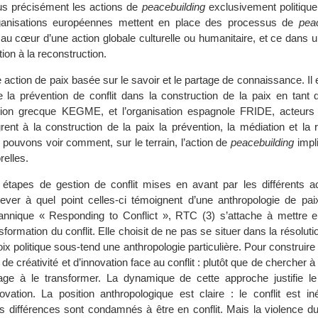
lus précisément les actions de
peacebuilding
exclusivement politique, 
ganisations européennes mettent en place des processus de
peac
, au cœur d’une action globale culturelle ou humanitaire, et ce dans
tion à la reconstruction.
ction de paix basée sur le savoir et le partage de connaissance. Il 
be la prévention de conflit dans la construction de la paix en tant 
tion grecque KEGME, et l’organisation espagnole FRIDE, acteurs
grent à la construction de la paix la prévention, la médiation et la 
us pouvons voir comment, sur le terrain, l’action de
peacebuilding
impli
elles.
étapes de gestion de conflit mises en avant par les différents act
lever à quel point celles-ci témoignent d’une anthropologie de paix
itannique « Responding to Conflict », RTC (3) s’attache à mettre 
sformation du conflit. Elle choisit de ne pas se situer dans la résoluti
ix politique sous-tend une anthropologie particulière. Pour construire
de créativité et d’innovation face au conflit : plutôt que de chercher à
ngage à le transformer. La dynamique de cette approche justifie le
novation. La position anthropologique est claire : le conflit est in
 différences sont condamnés à être en conflit. Mais la violence du 