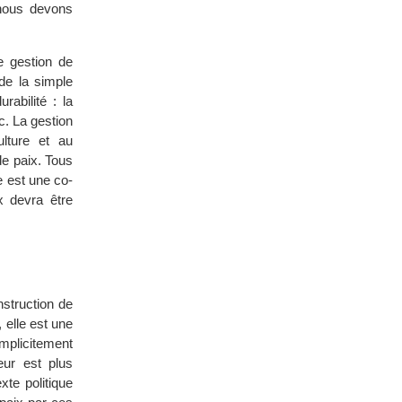
 nous devons
e gestion de
 de la simple
rabilité : la
c. La gestion
ulture et au
de paix. Tous
e est une co-
x devra être
nstruction de
 elle est une
implicitement
eur est plus
xte politique