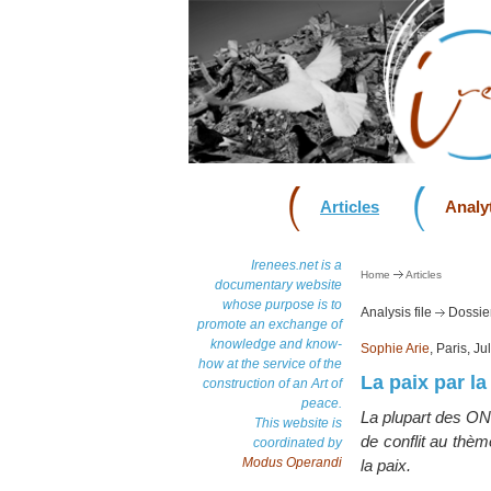
Articles
Analyt
Irenees.net is a
Home
Articles
documentary website
whose purpose is to
Analysis file
Dossier
promote an exchange of
knowledge and know-
Sophie Arie
, Paris, J
how at the service of the
La paix par la
construction of an Art of
peace.
La plupart des ONG
This website is
de conflit au thèm
coordinated by
Modus Operandi
la paix.