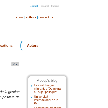
english
español
français
about
|
authors
|
contact us
ications
Actors
Modop’s blog
Festival Images
migrantes "Du migrant
de la gestion
au sujet politique"
n positive de
Universitat
Internacional de la
Pau