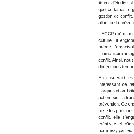
Avant d’étudier p
que certaines or
gestion de conflit
allant de la préven
L’ECCP mène une a
culturel. Il englo
même, l’organisa
l’humanitaire intè
conflit. Ainsi, no
dimensions tempor
En observant les 
intéressant de re
L’organisation br
action pour la tran
prévention. Ce cho
pose les principes 
conflit, elle s’e
créativité et d’in
hommes, par leurs