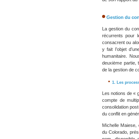
Gestion du conf
La gestion du con
récurrents pour 
consacrent ou alo
y fait l’objet d’
humanitaire. Nou
deuxième partie, t
de la gestion de con
1. Les process
Les notions de « g
compte de multipl
consolidation post-
du conflit en génér
Michelle Maiese,
du Colorado, prés
nom, disponible s