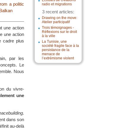
Écoutes de créations
rom a politic
radio et migrations
Balkan
3 recent articles:
Drawing on the move:
Atelier participatif
nt une action
Trois témoignages -
Réflexions sur le droit
re une action
à la ville
e cadre plus
La Tunisie, une
société fragile face à la
persistance de la
menace de
in, par les
l’extrémisme violent
concepts. Le
nsemble. Nous
on du vivre-
eulement une
acebuilding
.
ment dans son
finit au-delà