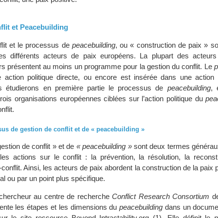
lit et Peacebuilding
flit et le processus de
peacebuilding
, ou « construction de paix » so
les différents acteurs de paix européens. La plupart des acteur
rs présentent au moins un programme pour la gestion du conflit. Le
p
une action politique directe, ou encore est insérée dans une action 
s étudierons en première partie le processus de
peacebuilding
, 
rois organisations européennes ciblées sur l’action politique du
pea
flit.
us de gestion de conflit et de « peacebuilding »
estion de conflit » et de
« peacebuilding »
sont deux termes générau
es actions sur le conflit : la prévention, la résolution, la reconst
conflit. Ainsi, les acteurs de paix abordent la construction de la paix 
al ou par un point plus spécifique.
 chercheur au centre de recherche
Conflict Research Consortium
de
ente les étapes et les dimensions du
peacebuilding
dans un docume
ur le site ressource Beyond Intractability.org (1). Elle définit le
p