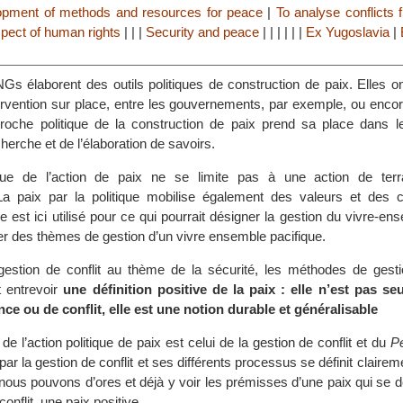
opment of methods and resources for peace
|
To analyse conflicts f
pect of human rights
|
|
|
Security and peace
|
|
|
|
|
|
Ex Yugoslavia
|
Gs élaborent des outils politiques de construction de paix. Elles o
ntervention sur place, entre les gouvernements, par exemple, ou enco
pproche politique de la construction de paix prend sa place dans l
cherche et de l’élaboration de savoirs.
ue de l’action de paix ne se limite pas à une action de terra
a paix par la politique mobilise également des valeurs et des 
e est ici utilisé pour ce qui pourrait désigner la gestion du vivre-e
er des thèmes de gestion d’un vivre ensemble pacifique.
gestion de conflit au thème de la sécurité, les méthodes de gesti
t entrevoir
une définition positive de la paix : elle n’est pas s
ce ou de conflit, elle est une notion durable et généralisable
e l’action politique de paix est celui de la gestion de conflit et du
Pe
 par la gestion de conflit et ses différents processus se définit claire
, nous pouvons d’ores et déjà y voir les prémisses d’une paix qui se dé
onflit, une paix positive.