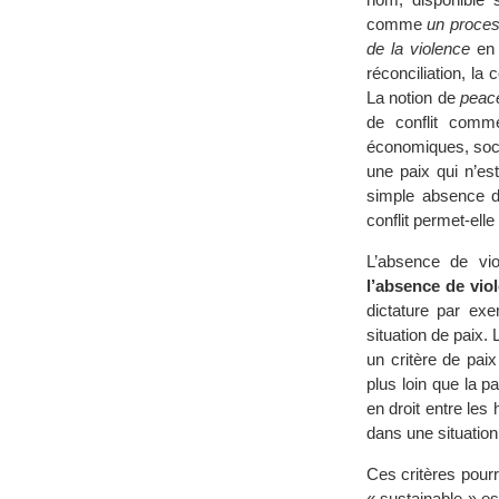
comme
un process
de la violence
en 
réconciliation, la
La notion de
peace
de conflit comme
économiques, socia
une paix qui n’es
simple absence de
conflit permet-ell
L’absence de vio
l’absence de vio
dictature par exe
situation de paix.
un critère de paix
plus loin que la p
en droit entre le
dans une situation 
Ces critères pourr
« sustainable » es