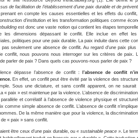
us de facilitation de l’établissement d’une paix durable et de prévent
prenant en compte les causes essentielles et les effets du conflit,
 construction d’institution et les transformation politiques comme éco
building
est donc une vaste notion qui contient les étapes temporell
 les dimensions dépassant le conflit. Elle inclue en effet le
les, politiques pour une paix durable. La paix induite dans cette con
t pas seulement une absence de conflit. Au regard d’une paix plus 
 conflit, nous pouvons nous interroger sur les critères de paix. 
e de parler de paix ? Dans quels cas pouvons-nous parler de paix ?
lence dépasse l’absence de conflit :
l’absence de conflit n’i
lence.
En effet, un conflit peut être évité par la violence des structure
mple. Sous une dictature, et sans conflit apparent, on ne saurait 
 La « paix » est maintenue par la violence. L’absence de discrimination 
 parallèle et corrélatif à l’absence de violence physique et structurell
aix comme simple absence de conflit. L’absence de conflit n’implique 
s hommes. De la même manière que pour la violence, la discrimination
de « paix » sans conflit.
aient être ceux d’une paix durable, ou
« sustainable peace »
. Le ter
t habituellement traduit en français par « durable ». Cette traduction