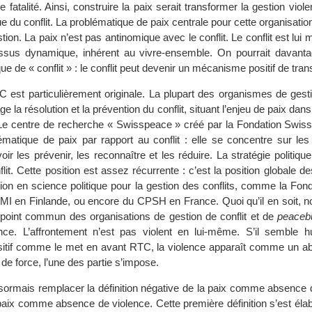
fatalité. Ainsi, construire la paix serait transformer la gestion violen
ue du conflit. La problématique de paix centrale pour cette organisation
stion. La paix n’est pas antinomique avec le conflit. Le conflit est lu
us dynamique, inhérent au vivre-ensemble. On pourrait davanta
ue de « conflit » : le conflit peut devenir un mécanisme positif de tra
C est particulièrement originale. La plupart des organismes de gesti
e la résolution et la prévention du conflit, situant l’enjeu de paix dans
Le centre de recherche « Swisspeace » créé par la Fondation Swis
ématique de paix par rapport au conflit : elle se concentre sur le
oir les prévenir, les reconnaître et les réduire. La stratégie politique
flit. Cette position est assez récurrente : c’est la position globale d
tion en science politique pour la gestion des conflits, comme la Fo
CMI en Finlande, ou encore du CPSH en France. Quoi qu’il en soit, 
point commun des organisations de gestion de conflit et de
peacebu
ence. L’affrontement n’est pas violent en lui-même. S’il semble 
positif comme le met en avant RTC, la violence apparaît comme un ab
 de force, l’une des partie s’impose.
rmais remplacer la définition négative de la paix comme absence de
a paix comme absence de violence. Cette première définition s’est élab