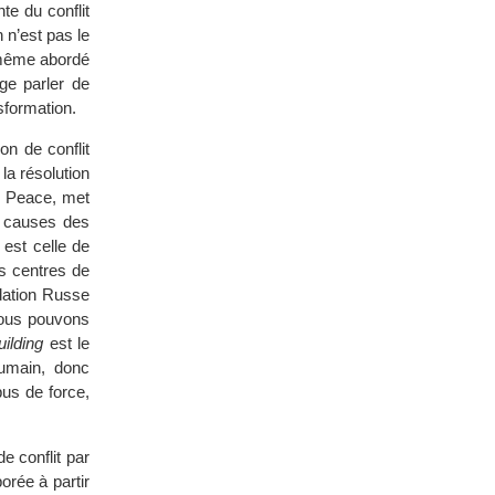
te du conflit
 n’est pas le
i même abordé
ge parler de
nsformation.
on de conflit
 la résolution
s Peace, met
s causes des
 est celle de
es centres de
ndation Russe
nous pouvons
ilding
est le
humain, donc
us de force,
 conflit par
orée à partir