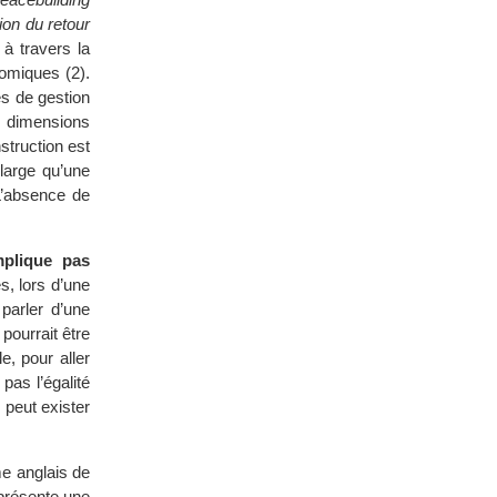
ion du retour
 à travers la
nomiques (2).
es de gestion
s dimensions
struction est
large qu’une
L’absence de
mplique pas
s, lors d’une
parler d’une
pourrait être
e, pour aller
pas l’égalité
 peut exister
me anglais de
 présente une