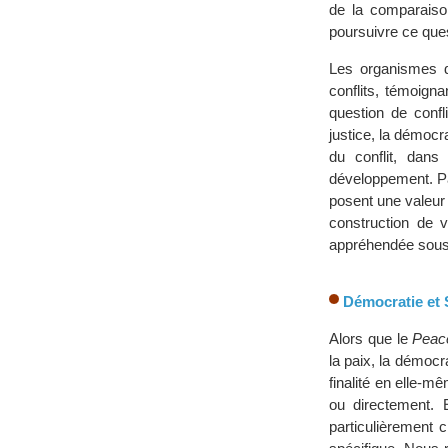
de la comparaison
poursuivre ce ques
Les organismes d’
conflits, témoigna
question de confli
justice, la démocra
du conflit, dans
développement. Pa
posent une valeur 
construction de v
appréhendée sous 
Démocratie et S
Alors que le
Peace
la paix, la démocra
finalité en elle-m
ou directement. E
particulièrement 