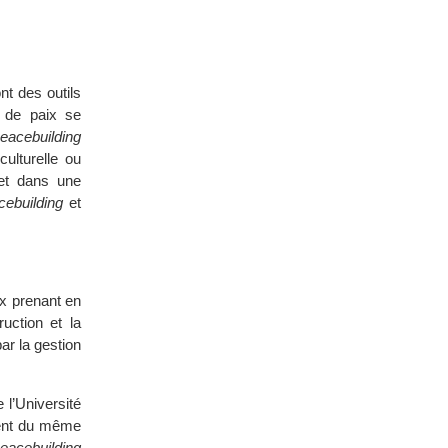
nt des outils
s de paix se
eacebuilding
culturelle ou
et dans une
cebuilding
et
x prenant en
ruction et la
par la gestion
 l’Université
nt du même
eacebuilding