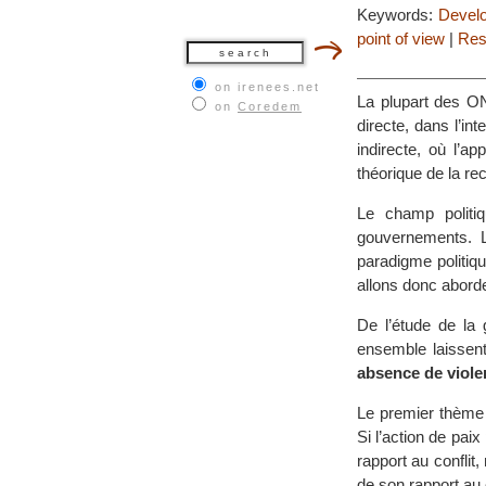
Keywords:
Devel
point of view
|
Res
on irenees.net
La plupart des ON
on
Coredem
directe, dans l’i
indirecte, où l’a
théorique de la re
Le champ politiq
gouvernements. L
paradigme politiqu
allons donc abord
De l’étude de la 
ensemble laissen
absence de violen
Le premier thème d
Si l’action de paix
rapport au conflit
de son rapport au c