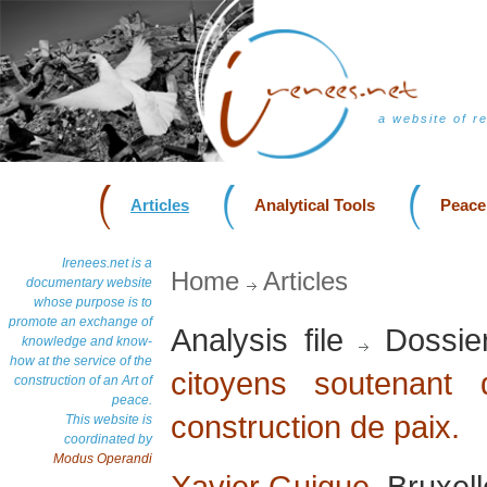
a website of r
Articles
Analytical Tools
Peace
Irenees.net is a
Home
Articles
documentary website
whose purpose is to
promote an exchange of
Analysis file
Dossie
knowledge and know-
how at the service of the
citoyens soutenant d
construction of an Art of
peace.
construction de paix.
This website is
coordinated by
Modus Operandi
Xavier Guigue
, Bruxel