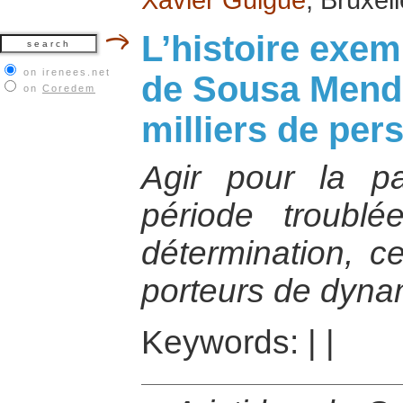
L’histoire exem
on irenees.net
de Sousa Mend
on
Coredem
milliers de pe
Agir pour la pa
période troubl
détermination, c
porteurs de dynam
Keywords:
|
|