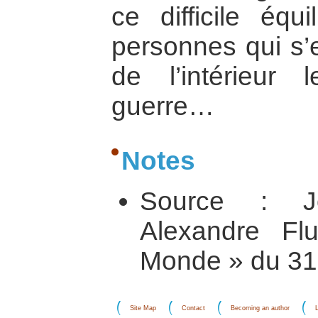
ce difficile équ
personnes qui s’
de l’intérieur
guerre…
Notes
Source : Jo
Alexandre Fl
Monde » du 31
Site Map
Contact
Becoming an author