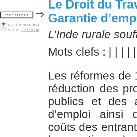
Le Droit du Trav
Garantie d’empl
sur irenees.net
sur la
Coredem
L’Inde rurale souf
Mots clefs :
|
|
|
|
Les réformes de 
réduction des p
publics et des a
d’emploi ainsi
coûts des entrant