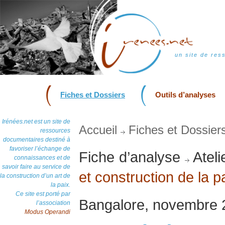
un site de res
Fiches et Dossiers
Outils d’analyses
Irénées.net est un site de
Accueil
Fiches et Dossier
ressources
documentaires destiné à
favoriser l’échange de
Fiche d’analyse
Ateli
connaissances et de
savoir faire au service de
et construction de la p
la construction d’un art de
la paix.
Ce site est porté par
Bangalore, novembre 
l’association
Modus Operandi