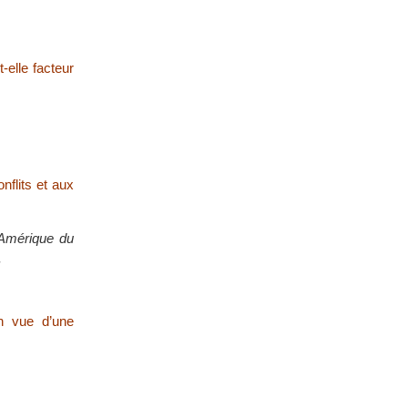
-elle facteur
nflits et aux
’Amérique du
.
en vue d’une