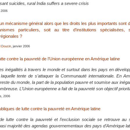
ant suicides, rural India suffers a severe crisis
 2006
’un mécanisme général alors que les droits les plus importants sont 
smes particuliers, soit au titre d’institutions spécialisées, 
régionales ?
l Doucin
, janvier 2006
lutte contre la pauvreté de l’Union européenne en Amérique latine
les inégalités à travers le monde et surtout dans les pays en dével
laquelle tente de s’attaquer la Communauté internationale. En Amé
este du monde, la part de la population pauvre et soumise aux inégal
ombreuse. L’Union européenne a fait de la pauvreté son objectif priorita
is, 2006
ubliques de lutte contre la pauvreté en Amérique latine
de lutte contre la pauvreté et l’exclusion sociale se retrouve a
 quasi majorité des agendas gouvernementaux des pays d’Amérique lat