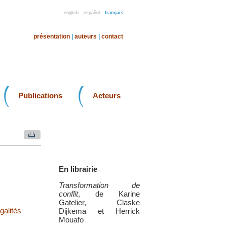
english
español
français
présentation
|
auteurs
|
contact
Publications
Acteurs
En librairie
Transformation de
conflit
, de Karine
Gatelier, Claske
galités
Dijkema et Herrick
Mouafo