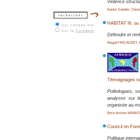
Violence structur
Karine Gatelier
,
Clas
HABITAT III, ou
sur irenees.net
sur la
Coredem
Défendre et renfo
Magali FRICAUDET
,
Témoignages sur 
Politologues, s
analyses sur l
organisée au mo
Brice Arsène MANK
Council on Fore
Politique intern