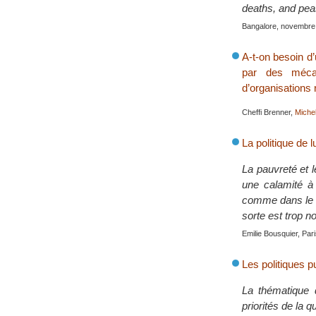
deaths, and peas
Bangalore, novembre
A-t-on besoin d
par des mécani
d’organisations 
Cheffi Brenner,
Miche
La politique de 
La pauvreté et 
une calamité à 
comme dans le r
sorte est trop n
Emilie Bousquier, Par
Les politiques p
La thématique 
priorités de la