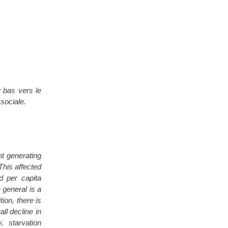
 bas vers le
 sociale.
t generating
This affected
ed per capita
 general is a
ion, there is
ll decline in
 starvation