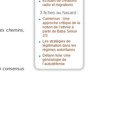
Écoutes de créations
radio et migrations
3 fiches au hasard :
Cameroun : Une
approche critique de la
notion de l’ethnie à
 des chemins,
partir de Baba Simon
2/3
Les stratégies de
légitimation dans les
régimes autoritaires
Défann kòw. Une
généalogie de
l’autodéfense
 un consensus