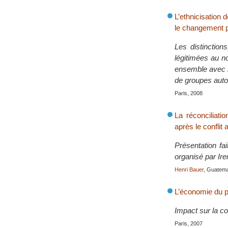
L’ethnicisation 
le changement po
Les distinction
légitimées au no
ensemble avec le
de groupes auto
Paris, 2008
La réconciliati
après le conflit
Présentation fa
organisé par Ir
Henri Bauer
, Guatema
L’économie du p
Impact sur la con
Paris, 2007