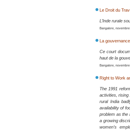
Le Droit du Trav
L’Inde rurale so
Bangalore, novembre
La gouvernance p
Ce court docume
haut de la gouver
Bangalore, novembre
Right to Work 
The 1991 reform
activities, risi
rural India bad
availability of 
problem as the l
a growing discri
women’s employ