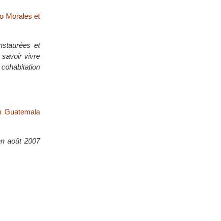
vo Morales et
instaurées et
 savoir vivre
 cohabitation
au Guatemala
 en août 2007