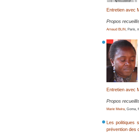
Entretien avec 
Propos recueilli
Arnaud BLIN
, Paris,
Entretien ave
Propos recueilli
Marie Mwira
, Goma, f
Les politiques 
prévention des c