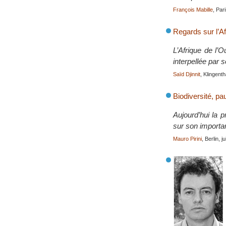
François Mabille
, Par
Regards sur l’Af
L’Afrique de l’
interpellée par 
Saïd Djinnit
, Klingent
Biodiversité, pau
Aujourd’hui la 
sur son importa
Mauro Pirini
, Berlin, j