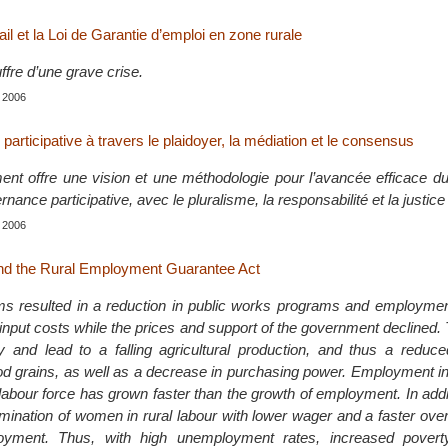
ail et la Loi de Garantie d’emploi en zone rurale
uffre d’une grave crise.
 2006
articipative à travers le plaidoyer, la médiation et le consensus
nt offre une vision et une méthodologie pour l’avancée efficace du
nance participative, avec le pluralisme, la responsabilité et la justice
 2006
and the Rural Employment Guarantee Act
s resulted in a reduction in public works programs and employmen
ng input costs while the prices and support of the government declined. 
ly and lead to a falling agricultural production, and thus a reduc
food grains, as well as a decrease in purchasing power. Employment in
abour force has grown faster than the growth of employment. In addit
mination of women in rural labour with lower wager and a faster overa
ment. Thus, with high unemployment rates, increased poverty,