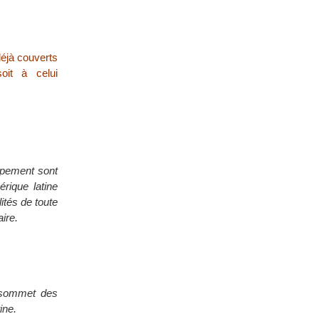
déjà couverts
soit à celui
oppement sont
rique latine
ités de toute
ire.
u sommet des
ine.