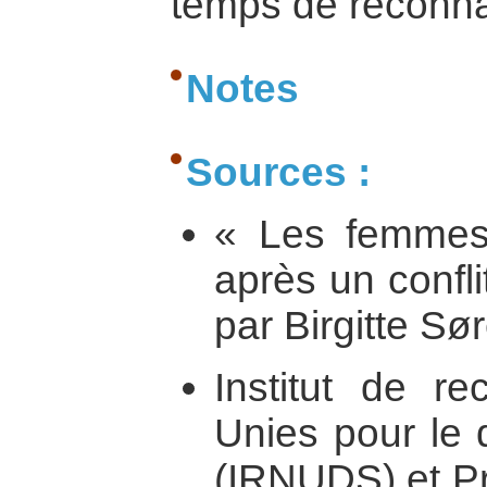
temps de reconna
Notes
Sources :
« Les femmes 
après un confli
par Birgitte S
Institut de r
Unies pour le 
(IRNUDS) et P