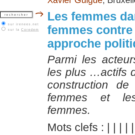
Les femmes dan
sur irenees.net
femmes contre 
sur la
Coredem
approche polit
Parmi les acteurs
les plus …actifs 
construction de 
femmes et les
femmes.
Mots clefs :
|
|
|
|
|