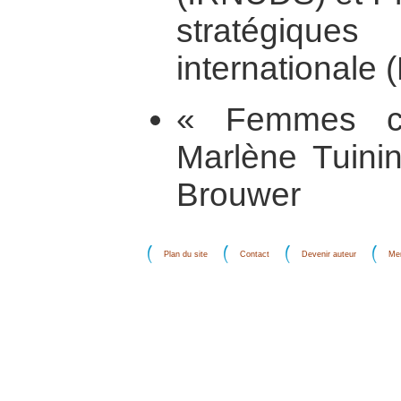
stratégique
internationale 
« Femmes co
Marlène Tuini
Brouwer
Plan du site
Contact
Devenir auteur
Men