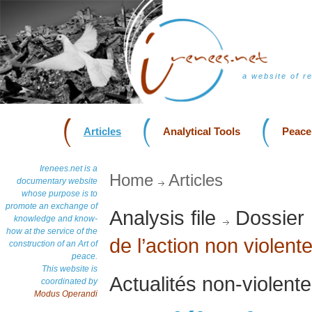
a website of r
Articles
Analytical Tools
Peace
Irenees.net is a
Home
Articles
documentary website
whose purpose is to
promote an exchange of
Analysis file
Dossier
knowledge and know-
how at the service of the
de l’action non violent
construction of an Art of
peace.
This website is
Actualités non-violen
coordinated by
Modus Operandi