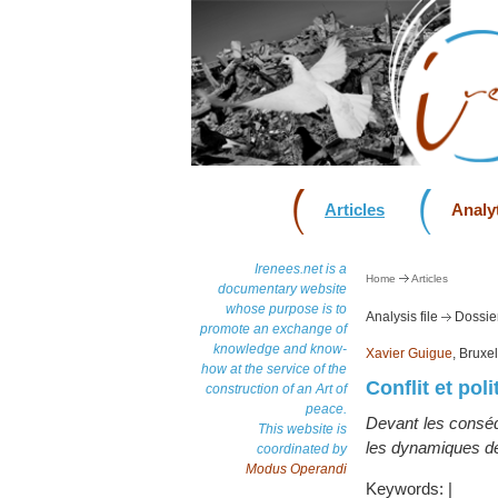
Articles
Analyt
Irenees.net is a
Home
Articles
documentary website
whose purpose is to
Analysis file
Dossier
promote an exchange of
knowledge and know-
Xavier Guigue
, Bruxe
how at the service of the
Conflit et po
construction of an Art of
peace.
Devant les conséq
This website is
les dynamiques de
coordinated by
Modus Operandi
Keywords:
|