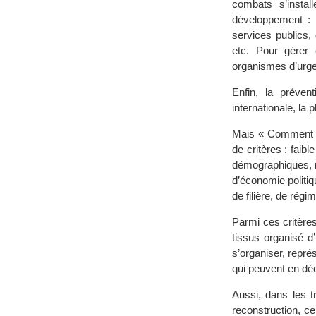
combats s’instal
développement : i
services publics,
etc. Pour gérer 
organismes d’urgen
Enfin, la préven
internationale, la
Mais « Comment vo
de critères : faib
démographiques, m
d’économie politiq
de filière, de régi
Parmi ces critères
tissus organisé d
s’organiser, repré
qui peuvent en déco
Aussi, dans les tr
reconstruction, ce