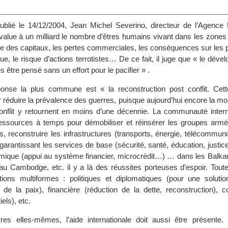
ublié le 14/12/2004, Jean Michel Severino, directeur de l’Agence 
alue à un milliard le nombre d’êtres humains vivant dans les zones d
uite des capitaux, les pertes commerciales, les conséquences sur les 
gue, le risque d’actions terrotistes… De ce fait, il juge que « le dév
 être pensé sans un effort pour le pacifier » .
ponse la plus commune est « la reconstruction post conflit. Cett
 réduire la prévalence des guerres, puisque aujourd’hui encore la mo
conflit y retournent en moins d’une décennie. La communauté interna
ssources à temps pour démobiliser et réinsérer les groupes armés, 
s, reconstruire les infrastructures (transports, énergie, télécommunic
 garantissant les services de base (sécurité, santé, éducation, justice
ique (appui au système financier, microcrédit…) … dans les Balkan
au Cambodge, etc. il y a là des réussites porteuses d’espoir. Toute
ventions multiformes : politiques et diplomatiques (pour une soluti
en de la paix), financière (réduction de la dette, reconstruction),
els), etc.
res elles-mêmes, l’aide internationale doit aussi être présente.