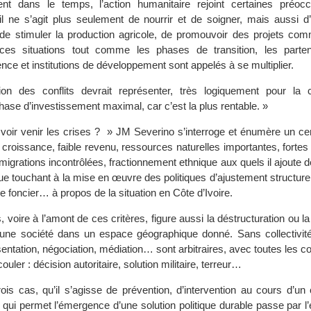
lent dans le temps, l’action humanitaire rejoint certaines préoc
l ne s’agit plus seulement de nourrir et de soigner, mais aussi d
 de stimuler la production agricole, de promouvoir des projets com
ces situations tout comme les phases de transition, les parten
ce et institutions de développement sont appelés à se multiplier.
tion des conflits devrait représenter, très logiquement pour l
 phase d’investissement maximal, car c’est la plus rentable. »
ir venir les crises ? » JM Severino s’interroge et énumère un ce
le croissance, faible revenu, ressources naturelles importantes, forte
igrations incontrôlées, fractionnement ethnique aux quels il ajoute 
ue touchant à la mise en œuvre des politiques d’ajustement structure
me foncier… à propos de la situation en Côte d’Ivoire.
, voire à l’amont de ces critères, figure aussi la déstructuration ou la
’une société dans un espace géographique donné. Sans collectivit
sentation, négociation, médiation… sont arbitraires, avec toutes les
uler : décision autoritaire, solution militaire, terreur…
ois cas, qu’il s’agisse de prévention, d’intervention au cours d’un 
 qui permet l’émergence d’une solution politique durable passe par l