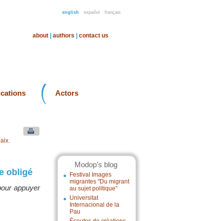
english
español
français
about
|
authors
|
contact us
ications
Actors
aix.
Modop’s blog
e obligé
Festival Images
migrantes "Du migrant
pour appuyer
au sujet politique"
Universitat
Internacional de la
Pau