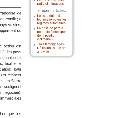
Écoutes de créations
radio et migrations
3 recent articles:
française de
Les stratégies de
e conflit ; à
légitimation dans les
régimes autoritaires
pays voisins,
La prise de parole
eloppement du
peut-elle émanciper
de la position
victimaire ?
Trois témoignages -
e action est
Réflexions sur le droit
itié des pays
à la ville
tionale doit
faciliter le
ation), bâtir
) et relancer
s, en Sierra
s soulignent
on négociée),
 commerciales
 Lorsque les