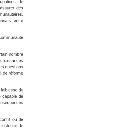
cupations de
’assurer des
munautaires,
ariats entre
a communauté
rtain nombre
s croissances
des questions
l, de réforme
 faiblesse du
é capable de
 conséquences
conflit ou de
’existence de