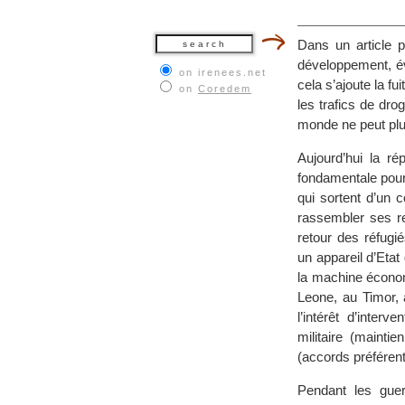
Dans un article p
développement, év
on irenees.net
cela s’ajoute la f
on
Coredem
les trafics de dro
monde ne peut plus
Aujourd’hui la ré
fondamentale pour
qui sortent d’un 
rassembler ses re
retour des réfugié
un appareil d’Etat
la machine économ
Leone, au Timor, 
l’intérêt d’inter
militaire (mainti
(accords préférenti
Pendant les guer