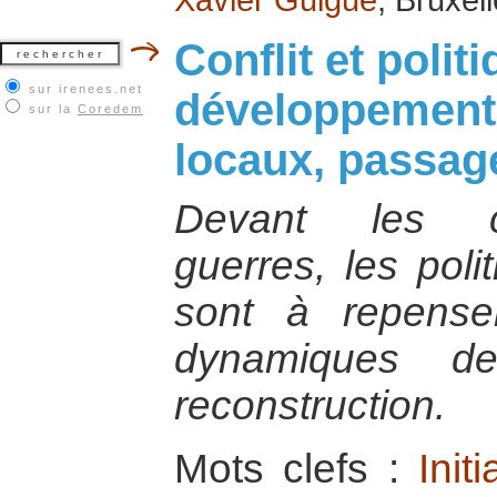
Conflit et polit
sur irenees.net
développement 
sur la
Coredem
locaux, passag
Devant les c
guerres, les poli
sont à repense
dynamiques d
reconstruction.
Mots clefs :
Init