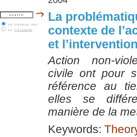
La problématiqu
on irenees.net
contexte de l’a
on
Coredem
et l’intervention
Action non-viol
civile ont pour 
référence au ti
elles se diffé
manière de la me
Keywords:
Theory