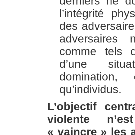
derniers ne do
l’intégrité ph
des adversaires
adversaires 
comme tels q
d’une situ
domination
qu’individus.
L’objectif cent
violente n’e
« vaincre » les 