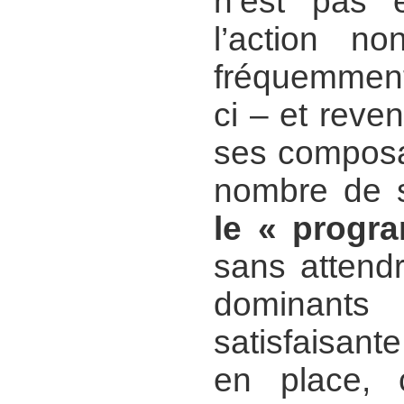
n’est pas 
l’action no
fréquemment
ci – et rev
ses composa
nombre de s
le « progr
sans attend
dominants 
satisfaisante
en place, 