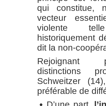
qui constitue, 
vecteur essenti
violente tel
historiquement d
dit la non-coopéra
Rejoignant p
distinctions 
Schweitzer (14)
préférable de diff
D’une part,
l’i