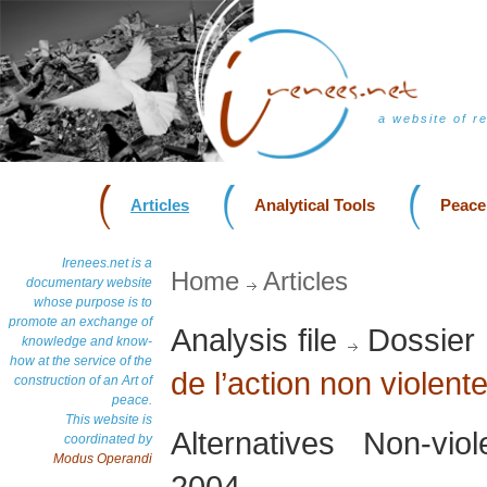
a website of r
Articles
Analytical Tools
Peace
Irenees.net is a
Home
Articles
documentary website
whose purpose is to
promote an exchange of
Analysis file
Dossier
knowledge and know-
how at the service of the
de l’action non violent
construction of an Art of
peace.
This website is
Alternatives Non-vi
coordinated by
Modus Operandi
2004