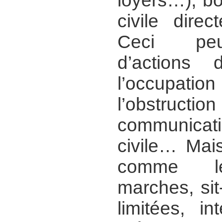
loyers…), b
civile direc
Ceci peu
d’actions 
l’occupa
l’obstruc
communicat
civile… Mai
comme les
marches, sit
limitées, i