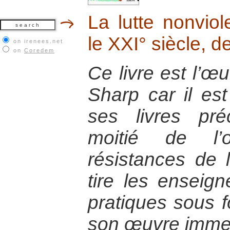
La lutte nonviol
le XXI° siècle, 
on irenees.net
on
Coredem
Ce livre est l’
Sharp car il es
ses livres pr
moitié de l’
résistances de l
tire les enseig
pratiques sous 
son œuvre imme