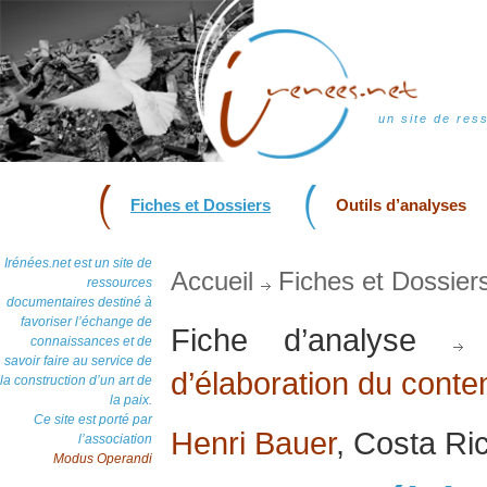
un site de res
Fiches et Dossiers
Outils d’analyses
Irénées.net est un site de
Accueil
Fiches et Dossier
ressources
documentaires destiné à
favoriser l’échange de
Fiche d’analyse
connaissances et de
savoir faire au service de
d’élaboration du conte
la construction d’un art de
la paix.
Ce site est porté par
Henri Bauer
, Costa Ric
l’association
Modus Operandi