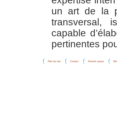
expertise inter
un art de la pa
transversal, i
capable d’élab
pertinentes pou
Plan du site
Contact
Devenir auteur
Men