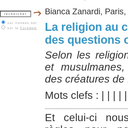
Bianca Zanardi, Paris, 
La religion au c
sur irenees.net
sur la
Coredem
des questions 
Selon les religio
et musulmanes
des créatures de 
Mots clefs :
|
|
|
|
Et celui-ci no