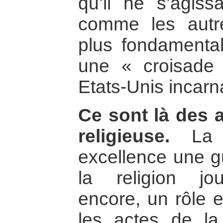
qu’il ne s’agiss
comme les autre
plus fondamental
une « croisade 
Etats-Unis incarna
Ce sont là des 
religieuse.
La c
excellence une gu
la religion joue
encore, un rôle e
les actes de la