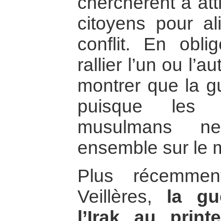
cherchèrent à att
citoyens pour ali
conflit. En obli
rallier l’un ou l’a
montrer que la gu
puisque les 
musulmans ne
ensemble sur le 
Plus récemmen
Veillères,
la gu
l’Irak au prin