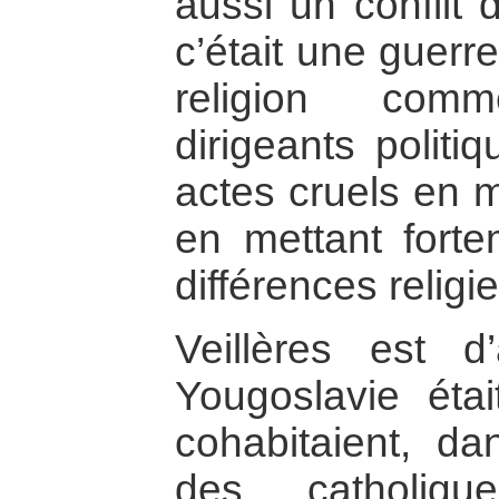
aussi un conflit 
c’était une guerre
religion com
dirigeants politiq
actes cruels en m
en mettant forte
différences religi
Veillères est d
Yougoslavie éta
cohabitaient, da
des catholiqu