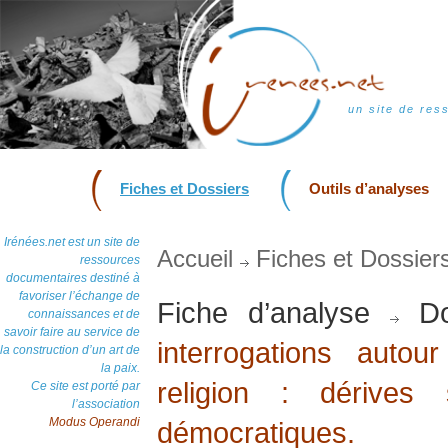
un site de res
Fiches et Dossiers
Outils d’analyses
Irénées.net est un site de
Accueil
Fiches et Dossier
ressources
documentaires destiné à
favoriser l’échange de
Fiche d’analyse
Do
connaissances et de
savoir faire au service de
interrogations auto
la construction d’un art de
la paix.
religion : dérives 
Ce site est porté par
l’association
Modus Operandi
démocratiques.