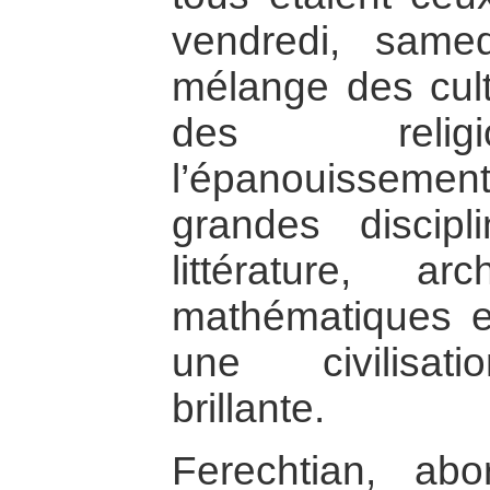
vendredi, same
mélange des cult
des relig
l’épanouissem
grandes discip
littérature, arc
mathématiques et
une civilisati
brillante.
Ferechtian, ab