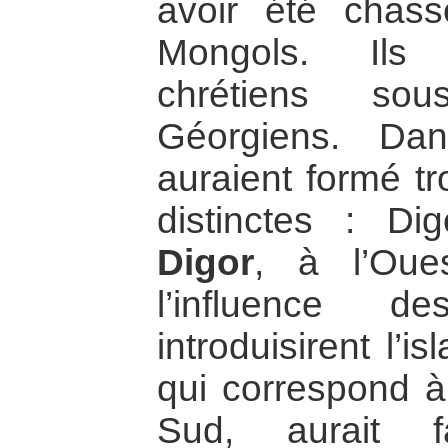
avoir été chas
Mongols. Ils 
chrétiens sou
Géorgiens. Da
auraient formé tro
distinctes : Dig
Digor
, à l’Oue
l’influence d
introduisirent l’i
qui correspond à 
Sud, aurait f