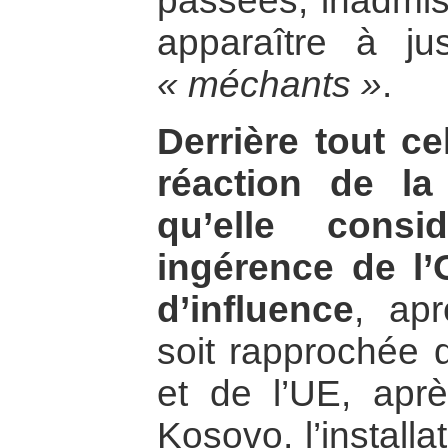
passées, inadmiss
apparaître à ju
« méchants »
.
Derrière tout cel
réaction de l
qu’elle cons
ingérence de l
d’influence
, apr
soit rapprochée
et de l’UE, apr
Kosovo, l’install