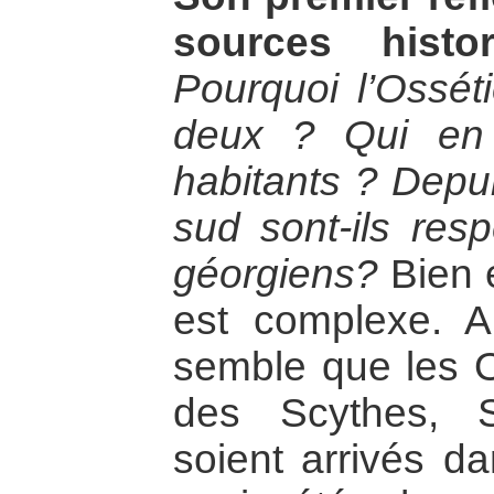
sources histo
Pourquoi l’Ossét
deux ? Qui en 
habitants ? Depui
sud sont-ils res
géorgiens?
Bien é
est complexe. 
semble que les 
des Scythes, S
soient arrivés d