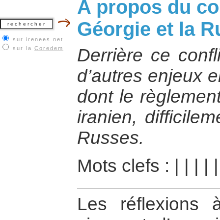
A propos du con
Géorgie et la R
sur irenees.net
sur la
Coredem
Derrière ce confl
d’autres enjeux e
dont le règlement
iranien, difficil
Russes.
Mots clefs :
|
|
|
|
Les réflexions 