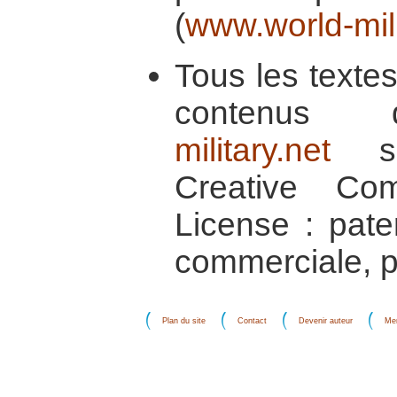
(
www.world-mili
Tous les textes 
contenu
military.net
so
Creative Co
License : pater
commerciale, p
Plan du site
Contact
Devenir auteur
Men