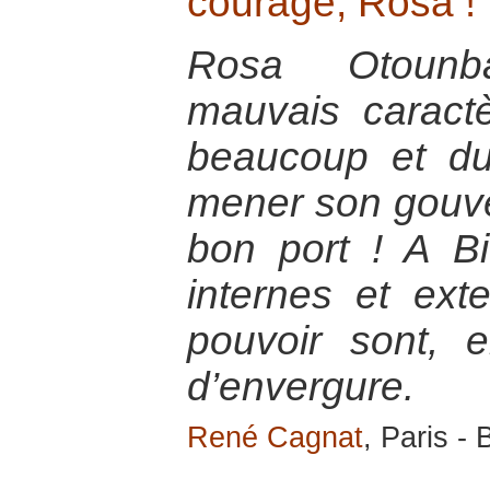
courage, Rosa !
Rosa Otounba
mauvais caractè
beaucoup et d
mener son gouve
bon port ! A Bi
internes et ext
pouvoir sont, e
d’envergure.
René Cagnat
, Paris -