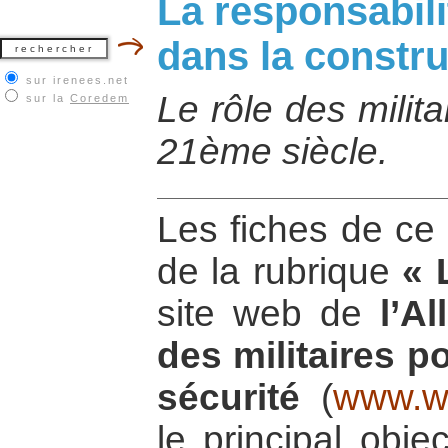
La responsabili
dans la constru
sur irenees.net
Le rôle des milit
sur la
Coredem
21ème siècle.
Les fiches de ce 
de la rubrique
« 
site web de
l’Al
des militaires po
sécurité
(
www.wo
le principal obje