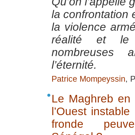
Qu’on l’appelle g
la confrontation
la violence arm
réalité et l
nombreuses a
l’éternité.
Patrice Mompeyssin
, 
Le Maghreb en é
l’Ouest instabl
fronde peuve