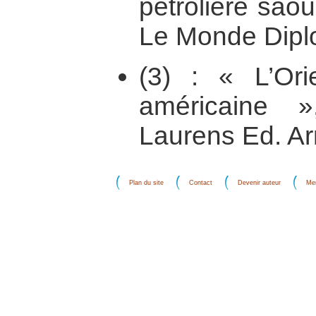
pétrolière sao
Le Monde Dipl
(3) : « L’Ori
américaine 
Laurens Ed. Ar
Plan du site
Contact
Devenir auteur
Men