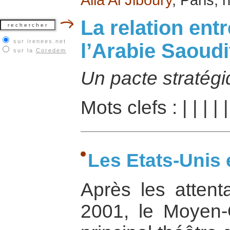
La relation entr
sur irenees.net
l’Arabie Saoudi
sur la
Coredem
Un pacte stratégi
Mots clefs :
|
|
|
|
|
Les Etats-Unis 
Après les atten
2001, le Moyen-