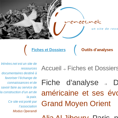
un site de res
Fiches et Dossiers
Outils d’analyses
Irénées.net est un site de
Accueil
Fiches et Dossier
ressources
documentaires destiné à
favoriser l’échange de
Fiche d’analyse
Do
connaissances et de
savoir faire au service de
américaine et ses évo
la construction d’un art de
la paix.
Grand Moyen Orient
Ce site est porté par
l’association
Modus Operandi
Alia Al Jiboury
, Paris,