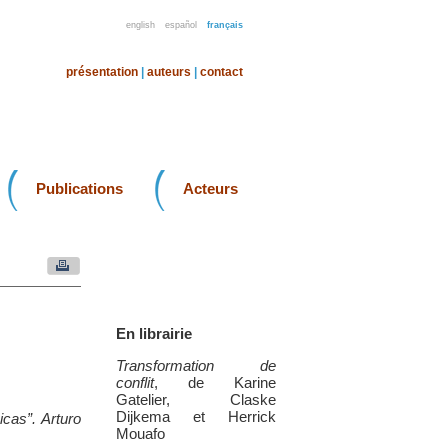
english
español
français
présentation
|
auteurs
|
contact
Publications
Acteurs
En librairie
Transformation de
conflit
, de Karine
Gatelier, Claske
Dijkema et Herrick
cas”. Arturo
Mouafo