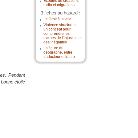
Écoutes de créations
radio et migrations
3 fiches au hasard :
Le Droit à la ville
Violence structurelle:
un concept pour
comprendre les
racines de l’injustice et
des inégalités
La figure du
géographe, entre
traducteur et traitre
res. Pendant
 bonne étoile