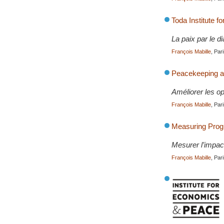
Toda Institute 
La paix par le d
François Mabille
, Par
Peacekeeping an
Améliorer les op
François Mabille
, Par
Measuring Progr
Mesurer l’impact
François Mabille
, Par