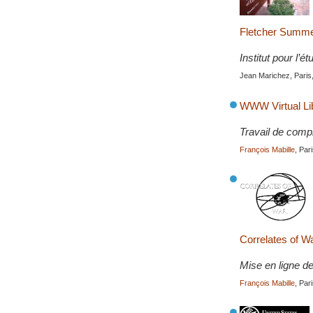
Fletcher Summer
Institut pour l’é
Jean Marichez, Paris
WWW Virtual Lib
Travail de comp
François Mabille
, Par
Correlates of W
Mise en ligne d
François Mabille
, Par