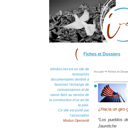
Fiches et Dossiers
Irénées.net est un site de
Accueil
Fiches et Dossi
ressources
documentaires destiné à
favoriser l’échange de
connaissances et de
savoir faire au service de
la construction d’un art de
la paix.
¿Hacia un giro 
Ce site est porté par
l’association
“Los pueblos de
Modus Operandi
Jauretche