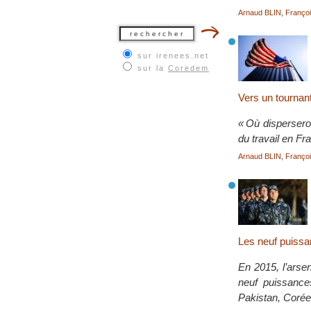
Arnaud BLIN
,
Franç
sur irenees.net
sur la
Coredem
Vers un tournant
« Où dispersero
du travail en F
Arnaud BLIN
,
Franç
Les neuf puissa
En 2015, l’arse
neuf puissance
Pakistan, Corée