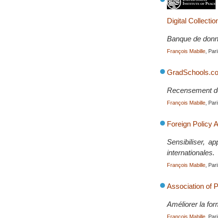
Digital Collectio
Banque de donnée
François Mabille
, Par
GradSchools.c
Recensement des
François Mabille
, Par
Foreign Policy 
Sensibiliser, a
internationales.
François Mabille
, Par
Association of P
Améliorer la for
François Mabille
, Par