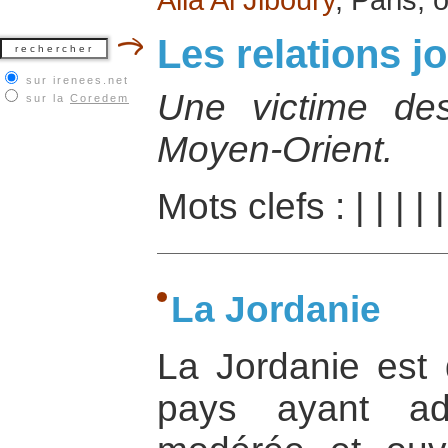
Les relations 
sur irenees.net
Une victime des
sur la
Coredem
Moyen-Orient.
Mots clefs :
|
|
|
|
La Jordanie
La Jordanie est
pays ayant ad