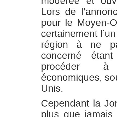
modérée et ouve
Lors de l’annon
pour le Moyen-Or
certainement l’un
région à ne pa
concerné étan
procéder à
économiques, sou
Unis.
Cependant la Jor
plus que jamais 