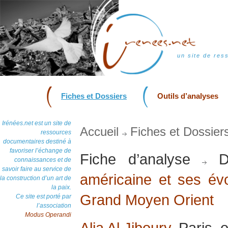
un site de res
Fiches et Dossiers
Outils d’analyses
Irénées.net est un site de
Accueil
Fiches et Dossier
ressources
documentaires destiné à
favoriser l’échange de
Fiche d’analyse
Do
connaissances et de
savoir faire au service de
américaine et ses évo
la construction d’un art de
la paix.
Grand Moyen Orient
Ce site est porté par
l’association
Modus Operandi
Alia Al Jiboury
, Paris,