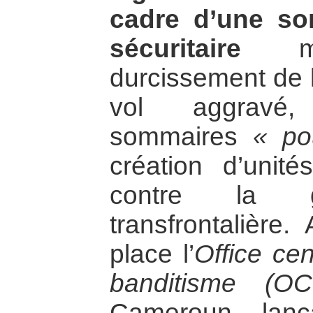
cadre d’une sor
sécuritaire
mar
durcissement de la
vol aggravé,
sommaires
« po
création d’unite
contre la gra
transfrontalière
place l’
Office cen
banditisme (O
Cameroun lanc