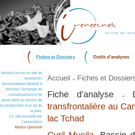
un site de res
Fiches et Dossiers
Outils d’analyses
Irénées.net est un site de
Accueil
Fiches et Dossier
ressources
documentaires destiné à
favoriser l’échange de
Fiche d’analyse
D
connaissances et de
savoir faire au service de
transfrontalière au Ca
la construction d’un art de
la paix.
lac Tchad
Ce site est porté par
l’association
Modus Operandi
Cyril Musila
, Bassin d