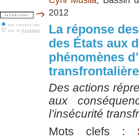
2012
La réponse des
sur irenees.net
sur la
Coredem
des États aux d
phénomènes d’i
transfrontalière
Des actions répre
aux conséquen
l’insécurité transf
Mots clefs :