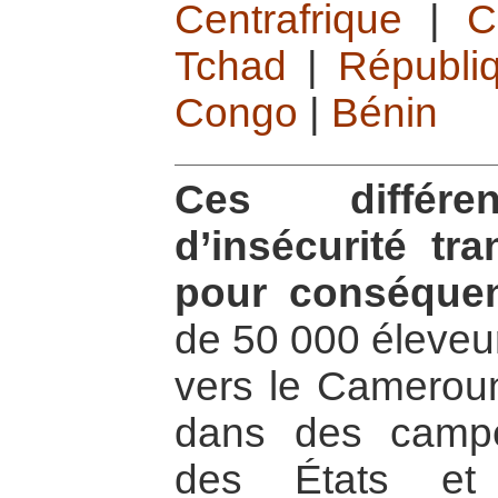
Centrafrique
|
C
Tchad
|
Républi
Congo
|
Bénin
Ces différe
d’insécurité tr
pour conséque
de 50 000 éleve
vers le Cameroun 
dans des campe
des États et