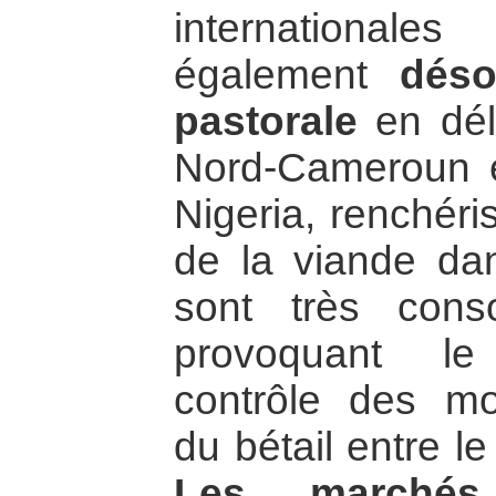
international
également
dés
pastorale
en dél
Nord-Cameroun e
Nigeria, renchéri
de la viande da
sont très con
provoquant le
contrôle des mo
du bétail entre l
Les marchés