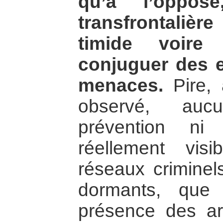
qu’à l’oppose
transfrontalièr
timide voire 
conjuguer des ef
menaces.
Pire, 
observé, auc
prévention ni 
réellement vis
réseaux criminel
dormants, que 
présence des ar