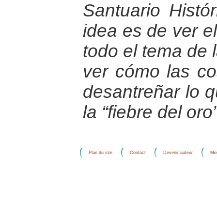
Santuario Histó
idea es de ver el
todo el tema de l
ver cómo las c
desantreñar lo 
la “fiebre del oro”
Plan du site
Contact
Devenir auteur
Men