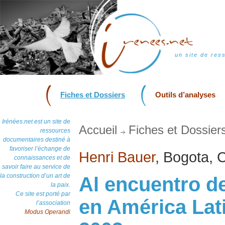
un site de res
Fiches et Dossiers
Outils d’analyses
Irénées.net est un site de
Accueil
Fiches et Dossier
ressources
documentaires destiné à
favoriser l’échange de
Henri Bauer
, Bogota, C
connaissances et de
savoir faire au service de
la construction d’un art de
Al encuentro d
la paix.
Ce site est porté par
en América Lati
l’association
Modus Operandi