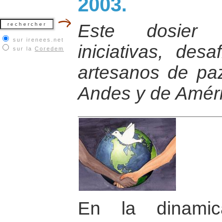
2003.
Este dosier 
sur irenees.net
iniciativas, des
sur la
Coredem
artesanos de paz
Andes y de Améri
En la dinamic