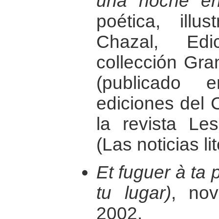
una noche en
poética, illu
Chazal, Edic
collección Gra
(publicado
ediciones del
la revista Les
(Las noticias li
Et fuguer à ta
tu lugar)
, nov
2002.