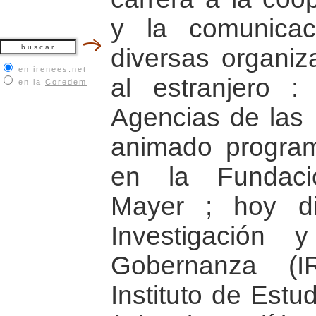
y la comunicaci
diversas organiz
en irenees.net
al estranjero 
en la
Coredem
Agencias de las
animado progra
en la Fundaci
Mayer ; hoy dir
Investigación
Gobernanza (
Instituto de Estu