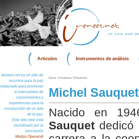
un sitio web d
Articulos
Instrumentos de análisis
Irenees.net es un sitio de
Inicio
Autores
Autores
recursos para la paz
elaborado para promover
Michel Sauquet
el intercambio de
conocimientos y
experiencias para la
Nacido en 194
construcción de un arte
de la paz.
Este sitio web está
Sauquet
dedicó 
coordinado por la
asociación
carrera a la coop
Modus Operandi