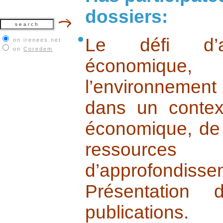
dossiers:
Le défi d’ar
on irenees.net
on
Coredem
économique
l’environnemen
dans un contex
économique, de
ressources
d’approfondisse
Présentation
publications.