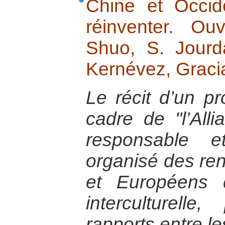
Chine et Occid
réinventer. Ou
Shuo, S. Jourd
Kernévez, Graci
Le récit d’un pr
cadre de "l’Al
responsable e
organisé des ren
et Européens 
interculturell
rapports entre l