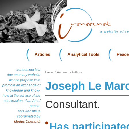
a website of r
Articles
Analytical Tools
Peace
Irenees.net is a
Home
Authors
Authors
documentary website
whose purpose is to
Joseph Le Mar
promote an exchange of
knowledge and know-
how at the service of the
Consultant.
construction of an Art of
peace.
This website is
coordinated by
Modus Operandi
Has participate