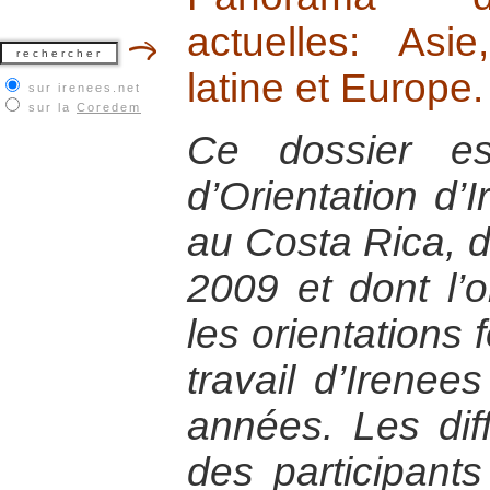
actuelles: Asi
latine et Europe.
sur irenees.net
sur la
Coredem
Ce dossier es
d’Orientation d’I
au Costa Rica, 
2009 et dont l’ob
les orientations
travail d’Irenee
années. Les diff
des participants 