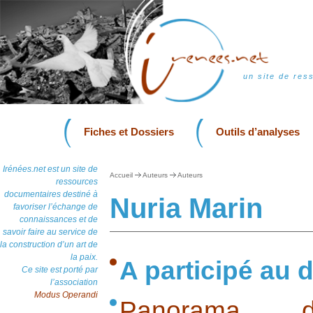
un site de res
Fiches et Dossiers
Outils d’analyses
Irénées.net est un site de
Accueil
Auteurs
Auteurs
ressources
documentaires destiné à
Nuria Marin
favoriser l’échange de
connaissances et de
savoir faire au service de
la construction d’un art de
la paix.
A participé au d
Ce site est porté par
l’association
Modus Operandi
Panorama des