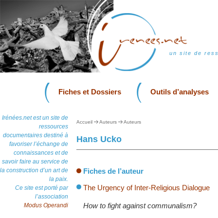
un site de res
Fiches et Dossiers
Outils d’analyses
Irénées.net est un site de
Accueil
Auteurs
Auteurs
ressources
documentaires destiné à
Hans Ucko
favoriser l’échange de
connaissances et de
savoir faire au service de
la construction d’un art de
Fiches de l’auteur
la paix.
The Urgency of Inter-Religious Dialogue
Ce site est porté par
l’association
How to fight against communalism?
Modus Operandi