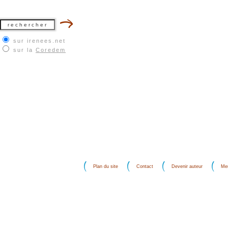
sur irenees.net
sur la
Coredem
Plan du site
Contact
Devenir auteur
Men