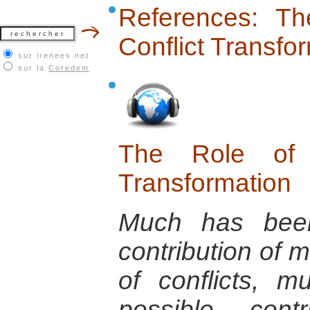
References: T
Conflict Transfo
sur irenees.net
sur la
Coredem
The Role of 
Transformation
Much has been
contribution of m
of conflicts, m
possible contr