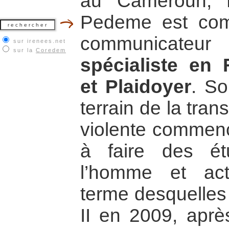
au Cameroun, 
Pedeme est com
communicateu
sur irenees.net
sur la
Coredem
spécialiste en 
et Plaidoyer
. S
terrain de la tra
violente commenc
à faire des é
l’homme et act
terme desquelles 
II en 2009, aprè