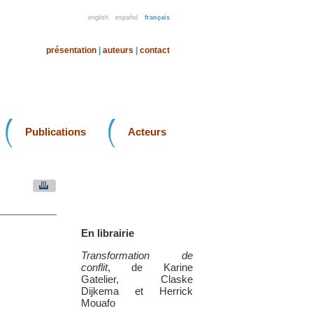
english
español
français
présentation
|
auteurs
|
contact
Publications
Acteurs
En librairie
Transformation de
conflit
, de Karine
Gatelier, Claske
Dijkema et Herrick
Mouafo