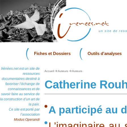
un site de res
Fiches et Dossiers
Outils d’analyses
Irénées.net est un site de
Accueil
Auteurs
Auteurs
ressources
documentaires destiné à
Catherine Rouh
favoriser l’échange de
connaissances et de
savoir faire au service de
la construction d’un art de
la paix.
A participé au d
Ce site est porté par
l’association
Modus Operandi
L’imaginaire au 