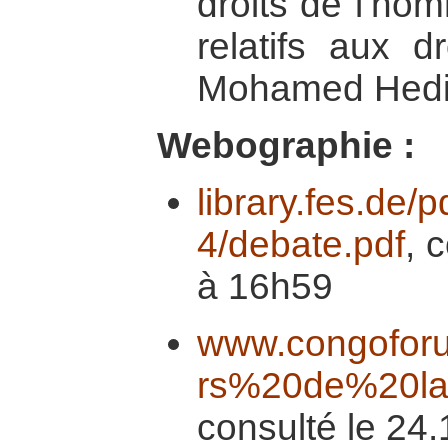
droits de l’ho
relatifs aux dr
Mohamed Hedi
Webographie :
library.fes.de/p
4/debate.pdf
, 
à 16h59
www.congoforu
rs%20de%20la
consulté le 24