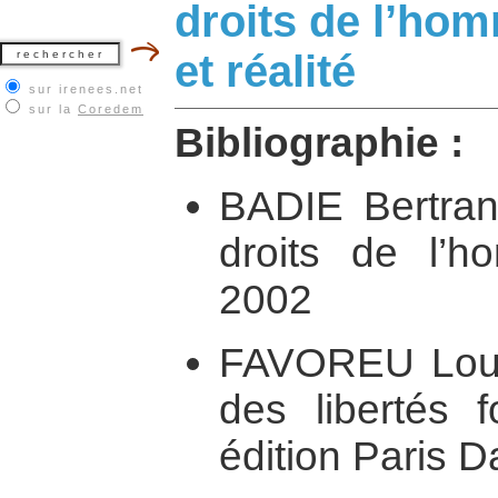
droits de l’ho
et réalité
sur irenees.net
sur la
Coredem
Bibliographie :
BADIE Bertran
droits de l’h
2002
FAVOREU Louis
des libertés 
édition Paris D