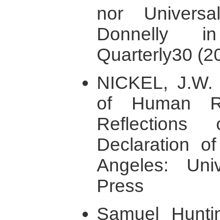
nor Univers
Donnelly 
Quarterly30 (
NICKEL, J.W.
of Human Rig
Reflections
Declaration o
Angeles: Univ
Press
Samuel Hunti