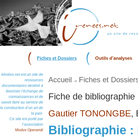
un site de res
Fiches et Dossiers
Outils d’analyses
Irénées.net est un site de
Accueil
Fiches et Dossier
ressources
documentaires destiné à
favoriser l’échange de
Fiche de bibliographie
connaissances et de
savoir faire au service de
la construction d’un art de
Gautier TONONGBE
,
la paix.
Ce site est porté par
l’association
Bibliographie :
Modus Operandi