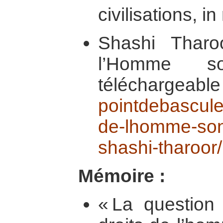
civilisations, i
Shashi Tharo
l’Homme son
télécharge
pointdebascule
de-lhomme-sont
shashi-tharoor/
Mémoire :
« La question 