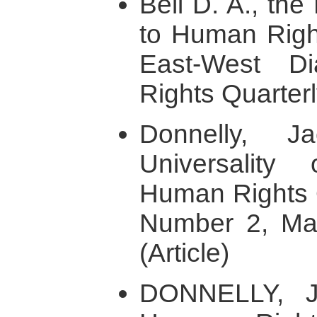
Bell D. A., th
to Human Right
East-West D
Rights Quarter
Donnelly, J
Universalit
Human Rights Q
Number 2, Ma
(Article)
DONNELLY, J