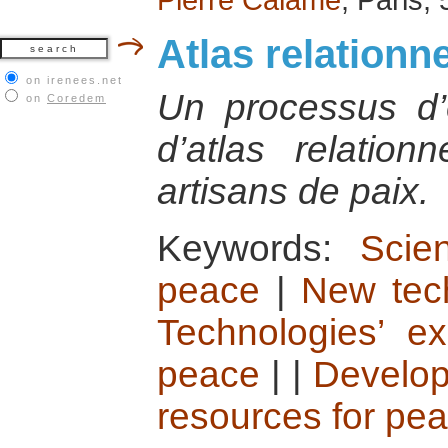
Atlas relationne
on irenees.net
Un processus d’é
on
Coredem
d’atlas relation
artisans de paix.
Keywords:
Scien
peace
|
New tec
Technologies’ e
peace
|
|
Develop
resources for pe