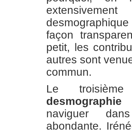
extensivemen
desmographiqu
façon transpare
petit, les contri
autres sont venue
commun.
Le troisi
desmographie
e
naviguer dans
abondante. Iréné