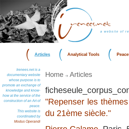
a website of r
Articles
Analytical Tools
Peace
Irenees.net is a
Home
Articles
documentary website
whose purpose is to
promote an exchange of
ficheseule_corpus_c
knowledge and know-
how at the service of the
"Repenser les thèmes 
construction of an Art of
peace.
du 21ème siècle."
This website is
coordinated by
Modus Operandi
Pierre Calame
, Paris,