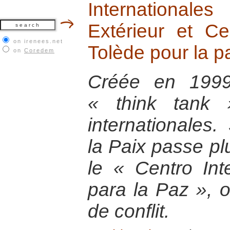
International
Extérieur et Ce
on irenees.net
Tolède pour la pa
on
Coredem
Créée en 1999
« think tank 
internationales.
la Paix passe pl
le « Centro Int
para la Paz », o
de conflit.