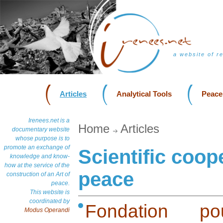
a website of r
Articles
Analytical Tools
Peace
Irenees.net is a
Home
Articles
documentary website
whose purpose is to
promote an exchange of
Scientific coop
knowledge and know-
how at the service of the
peace
construction of an Art of
peace.
This website is
coordinated by
Fondation po
Modus Operandi