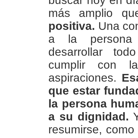
buscar hoy en d
más amplio q
positiva.
Una con
a la persona
desarrollar tod
cumplir con l
aspiraciones.
Es
que estar funda
la persona huma
a su dignidad.
Y
resumirse, como