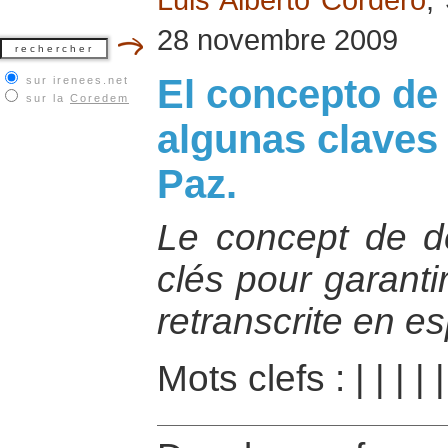
28 novembre 2009
El concepto de
sur irenees.net
sur la
Coredem
algunas claves 
Paz.
Le concept de d
clés pour garanti
retranscrite en e
Mots clefs :
|
|
|
|