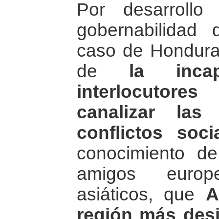
Por desarrollo
gobernabilidad 
caso de Hondura
de
la inca
interlocutore
canalizar la
conflictos socia
conocimiento d
amigos europ
asiáticos, que
A
región más des