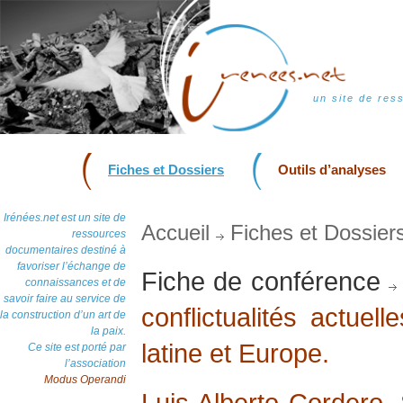
un site de res
Fiches et Dossiers
Outils d’analyses
Irénées.net est un site de
Accueil
Fiches et Dossier
ressources
documentaires destiné à
favoriser l’échange de
Fiche de conférence
connaissances et de
savoir faire au service de
conflictualités actuel
la construction d’un art de
la paix.
latine et Europe.
Ce site est porté par
l’association
Modus Operandi
Luis Alberto Cordero
,