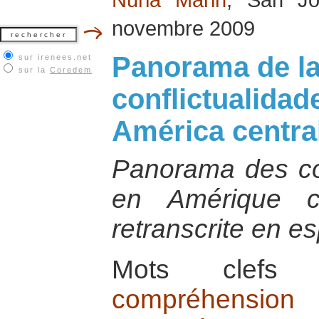
novembre 2009
Panorama de l
sur irenees.net
sur la
Coredem
conflictualidad
América centra
Panorama des conf
en Amérique ce
retranscrite en e
Mots cle
compréhension 