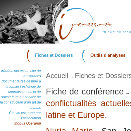
un site de res
Fiches et Dossiers
Outils d’analyses
Irénées.net est un site de
Accueil
Fiches et Dossier
ressources
documentaires destiné à
favoriser l’échange de
Fiche de conférence
connaissances et de
savoir faire au service de
conflictualités actuel
la construction d’un art de
la paix.
latine et Europe.
Ce site est porté par
l’association
Modus Operandi
Nuria Marin
, San Jo