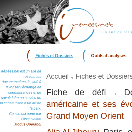
un site de res
Fiches et Dossiers
Outils d’analyses
Irénées.net est un site de
Accueil
Fiches et Dossier
ressources
documentaires destiné à
favoriser l’échange de
Fiche de défi
Do
connaissances et de
savoir faire au service de
américaine et ses évo
la construction d’un art de
la paix.
Grand Moyen Orient
Ce site est porté par
l’association
Modus Operandi
Alia Al Jiboury
, Paris,