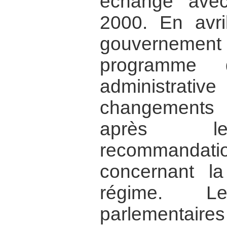
échange avec
2000. En avr
gouvernemen
programme d
administra
changements
après le
recommandati
concernant la
régime. L
parlementai