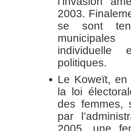
l’invasion amé
2003. Finaleme
se sont ten
municipal
individuell
politiques.
Le Koweït, en
la loi électora
des femmes, 
par l’administ
2005, une f