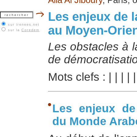
Les enjeux de 
sur irenees.net
au Moyen-Orien
sur la
Coredem
Les obstacles à l
de démocratisati
Mots clefs :
|
|
|
|
Les enjeux de
du Monde Arab