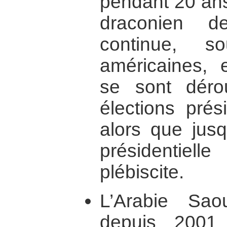
pendant 20 ans
draconien d
continue, s
américaines,
se sont déro
élections prési
alors que jusq
présidentie
plébiscite.
L’Arabie Sao
depuis 2001